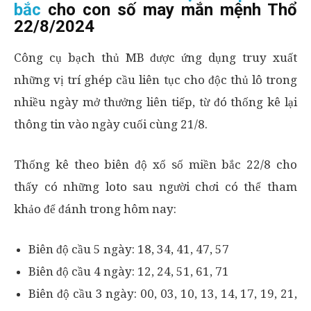
bắc
cho con số may mắn
mệnh Thổ
22/8/2024
Công cụ bạch thủ MB được ứng dụng truy xuất
những vị trí ghép cầu liên tục cho độc thủ lô trong
nhiều ngày mở thưởng liên tiếp, từ đó thống kê lại
thông tin vào ngày cuối cùng 21/8.
Thống kê theo biên độ xổ số miền bắc 22/8 cho
thấy có những loto sau người chơi có thể tham
khảo để đánh trong hôm nay:
Biên độ cầu 5 ngày: 18, 34, 41, 47, 57
Biên độ cầu 4 ngày: 12, 24, 51, 61, 71
Biên độ cầu 3 ngày: 00, 03, 10, 13, 14, 17, 19, 21,