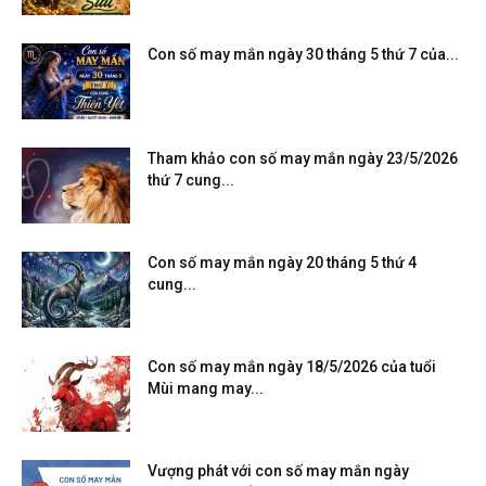
Con số may mắn ngày 30 tháng 5 thứ 7 của...
Tham khảo con số may mắn ngày 23/5/2026
thứ 7 cung...
Con số may mắn ngày 20 tháng 5 thứ 4
cung...
Con số may mắn ngày 18/5/2026 của tuổi
Mùi mang may...
Vượng phát với con số may mắn ngày