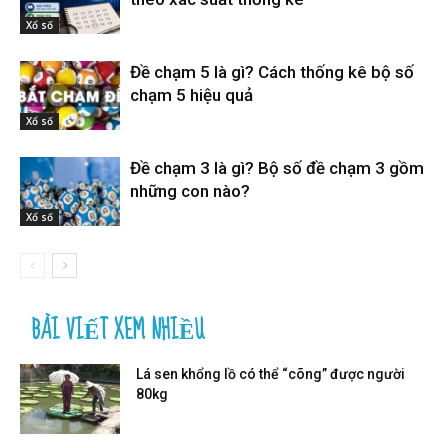
Xổ số
Đề chạm 5 là gì? Cách thống kê bộ số
chạm 5 hiệu quả
Xổ số
Đề chạm 3 là gì? Bộ số đề chạm 3 gồm
những con nào?
Xổ số
BÀI VIẾT XEM NHIỀU
Lá sen khổng lồ có thể “cõng” được người
80kg