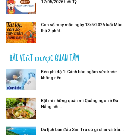
17/05/2026 tuổi Tý
Con số may mắn ngày 13/5/2026 tuổi Mão
thứ 3 phát...
BÀI VIẾT ĐƯỢC QUAN TÂM
Béo phì độ 1: Cảnh báo ngầm sức khỏe
không nên...
Bật mí những quán mì Quảng ngon ở Đà
Nẵng nổi...
Du lịch bán đảo Sơn Trà có gì chơi và trải...