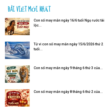
BÀI VIẾT MỚI NHẤT
Con số may mắn ngày 16/6 tuổi Ngọ rước tài
lộc...
Tử vi con số may mắn ngày 15/6/2026 thứ 2
tuổi...
Con số may mắn ngày 9 tháng 6 thứ 3 của...
Con số may mắn ngày 8 tháng 6 thứ 2 của...