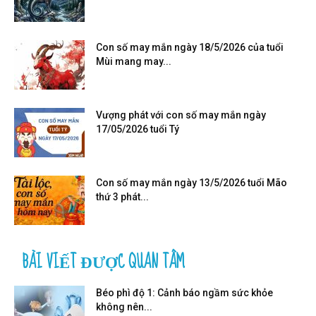
Con số may mắn ngày 18/5/2026 của tuổi
Mùi mang may...
Vượng phát với con số may mắn ngày
17/05/2026 tuổi Tý
Con số may mắn ngày 13/5/2026 tuổi Mão
thứ 3 phát...
BÀI VIẾT ĐƯỢC QUAN TÂM
Béo phì độ 1: Cảnh báo ngầm sức khỏe
không nên...