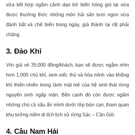
vừa kết hợp ngắm cảnh dạo bờ biển hóng gió lại vừa
được thưởng thức những món hải sản tươi ngon vừa
đánh bắt và chế biến trong ngày, giá thành lại rất phải
chăng.
3. Đảo Khỉ
Với giá vé 35.000 đồng/khách, bạn sẽ được ngắm nhìn
hơn 1.000 chú khỉ, xem xiếc thú và hòa mình vào không
khí thiên nhiên trong lành mát mẻ của hệ sinh thái rừng
nguyên sinh ngập mặn. Bên cạnh đó còn được ngắm
những chú cá sấu ẩn mình dưới lớp bùn cạn, tham quan
khu tưởng niệm di tích lịch sử rừng Sác – Cần Giờ.
4. Cầu Nam Hải