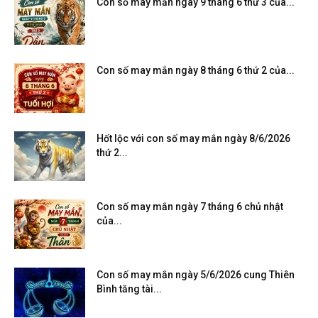
Con số may mắn ngày 9 tháng 6 thứ 3 của...
Con số may mắn ngày 8 tháng 6 thứ 2 của...
Hốt lộc với con số may mắn ngày 8/6/2026
thứ 2...
Con số may mắn ngày 7 tháng 6 chủ nhật
của...
Con số may mắn ngày 5/6/2026 cung Thiên
Bình tăng tài...