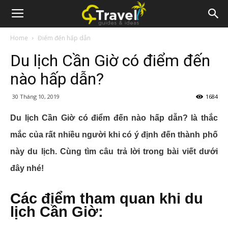
Home
Điểm đến hấp dẫn
Du lịch Cần Giờ có điểm đến
nào hấp dẫn?
30 Tháng 10, 2019
1684
Du lịch Cần Giờ có điểm đến nào hấp dẫn? là thắc
mắc của rất nhiều người khi có ý định đến thành phố
này du lịch. Cùng tìm câu trả lời trong bài viết dưới
đây nhé!
Các điểm tham quan khi du
lịch Cần Giờ: