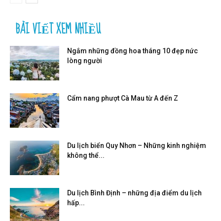
BÀI VIẾT XEM NHIỀU
Ngắm những đồng hoa tháng 10 đẹp nức
lòng người
Cẩm nang phượt Cà Mau từ A đến Z
Du lịch biển Quy Nhơn – Những kinh nghiệm
không thể...
Du lịch Bình Định – những địa điểm du lịch
hấp...