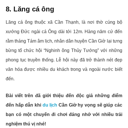
8. Lăng cá ông
Lăng cá ông thuộc xã Cần Thạnh, là nơi thờ cúng bộ
xướng Đức ngài cá Ông dài tới 12m. Hàng năm cứ đến
rằm tháng Tám âm lịch, nhân dân huyện Cần Giờ lại tưng
bừng tổ chức hội “Nghinh ông Thủy Tướng” với những
phong tục truyền thống. Lễ hội này đã trở thành nét đẹp
văn hóa được nhiều du khách trong và ngoài nước biết
đến.
Bài viết trên đã giới thiệu đến độc giả những điểm
đến hấp dẫn khi
du lịch
Cần Giờ hy vọng sẽ giúp các
bạn có một chuyến đi chơi đáng nhớ với nhiều trải
nghiệm thú vị nhé!