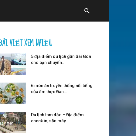
BÀI VIẾT XEM NHIỀU
5 địa điểm du lịch gần Sài Gòn
cho bạn chuyến...
6 món ăn truyền thống nổi tiếng
của ẩm thực Đan...
Du lịch tam đảo – Địa điểm
check in, săn mây...