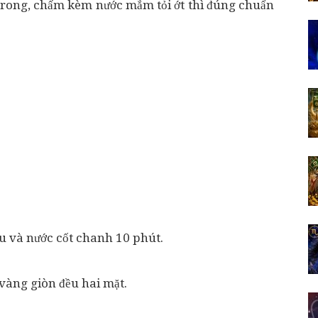
 trong, chấm kèm nước mắm tỏi ớt thì đúng chuẩn
iêu và nước cốt chanh 10 phút.
 vàng giòn đều hai mặt.