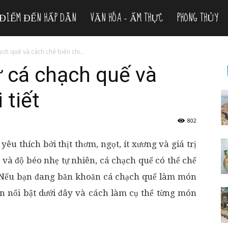
ĐIỂM ĐẾN HẤP DẪN
VĂN HÓA – ẨM THỰC
PHONG THỦY
h quế và cách chế biến chi...
 cá chạch quế và
 tiết
802
yêu thích bởi thịt thơm, ngọt, ít xương và giá trị
 và độ béo nhẹ tự nhiên, cá chạch quế có thể chế
 Nếu bạn đang băn khoăn cá chạch quế làm món
 nổi bật dưới đây và cách làm cụ thể từng món