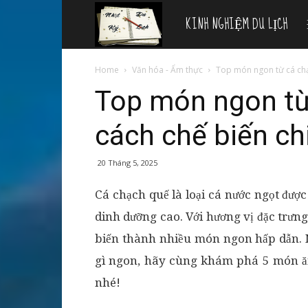
KINH NGHIỆM DU LỊCH
Nhật
ký
Home
Văn hóa - Ẩm thực
Top món ngon từ cá chạc
Top món ngon từ
du
cách chế biến chi
lịch
20 Tháng 5, 2025
Cá chạch quế là loại cá nước ngọt được 
dinh dưỡng cao. Với hương vị đặc trưng
biến thành nhiều món ngon hấp dẫn.
gì ngon, hãy cùng khám phá 5 món ăn
nhé!