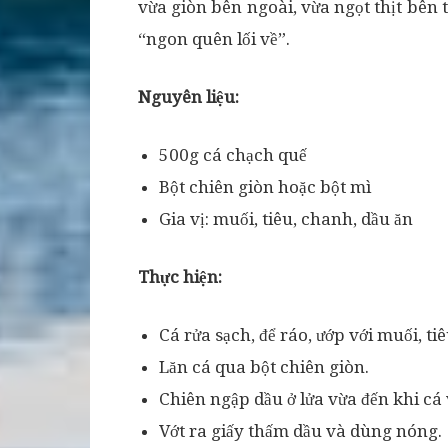
vừa giòn bên ngoài, vừa ngọt thịt bên
“ngon quên lối về”.
Nguyên liệu:
500g cá chạch quế
Bột chiên giòn hoặc bột mì
Gia vị: muối, tiêu, chanh, dầu ăn
Thực hiện:
Cá rửa sạch, để ráo, ướp với muối, t
Lăn cá qua bột chiên giòn.
Chiên ngập dầu ở lửa vừa đến khi cá
Vớt ra giấy thấm dầu và dùng nóng.