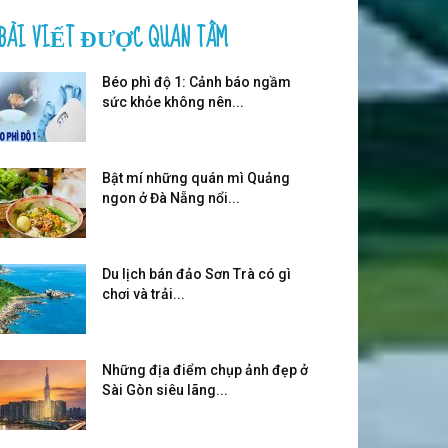
BÀI VIẾT ĐƯỢC QUAN TÂM
Béo phì độ 1: Cảnh báo ngầm
sức khỏe không nên...
Bật mí những quán mì Quảng
ngon ở Đà Nẵng nổi...
Du lịch bán đảo Sơn Trà có gì
chơi và trải...
Những địa điểm chụp ảnh đẹp ở
Sài Gòn siêu lãng...