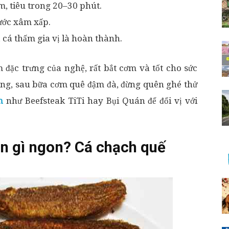
m, tiêu trong 20–30 phút.
ước xâm xấp.
 cá thấm gia vị là hoàn thành.
ặc trưng của nghệ, rất bắt cơm và tốt cho sức
ạng, sau bữa cơm quê đậm đà, đừng quên ghé thử
n
như Beefsteak TiTi hay Bụi Quán để đổi vị với
n gì ngon? Cá chạch quế