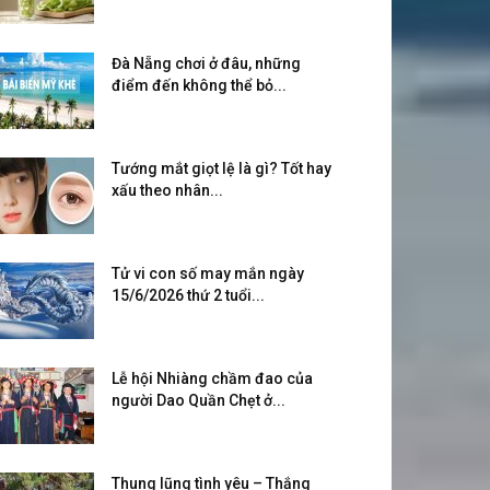
Đà Nẵng chơi ở đâu, những
điểm đến không thể bỏ...
Tướng mắt giọt lệ là gì? Tốt hay
xấu theo nhân...
Tử vi con số may mắn ngày
15/6/2026 thứ 2 tuổi...
Lễ hội Nhiàng chầm đao của
người Dao Quần Chẹt ở...
Thung lũng tình yêu – Thắng