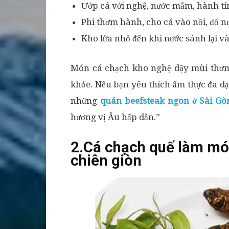
Ướp cá với nghệ, nước mắm, hành tí
Phi thơm hành, cho cá vào nồi, đổ n
Kho lửa nhỏ đến khi nước sánh lại và
Món cá chạch kho nghệ dậy mùi thơm đ
khỏe. Nếu bạn yêu thích ẩm thực đa d
những
quán beefsteak ngon ở Sài Gò
hương vị Âu hấp dẫn.”
2.Cá chạch quế làm mó
chiên giòn