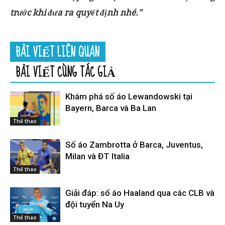
trước khi đưa ra quyết định nhé."
BÀI VIẾT LIÊN QUAN
BÀI VIẾT CÙNG TÁC GIẢ
Khám phá số áo Lewandowski tại
Bayern, Barca và Ba Lan
Thể thao
Số áo Zambrotta ở Barca, Juventus,
Milan và ĐT Italia
Thể thao
Giải đáp: số áo Haaland qua các CLB và
đội tuyển Na Uy
Thể thao