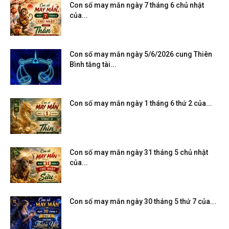
Con số may mắn ngày 7 tháng 6 chủ nhật
của...
Con số may mắn ngày 5/6/2026 cung Thiên
Bình tăng tài...
Con số may mắn ngày 1 tháng 6 thứ 2 của...
Con số may mắn ngày 31 tháng 5 chủ nhật
của...
Con số may mắn ngày 30 tháng 5 thứ 7 của...