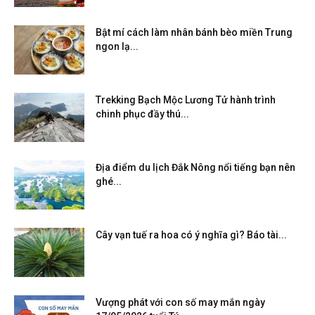
Bật mí cách làm nhân bánh bèo miền Trung
ngon lạ...
Trekking Bạch Mộc Lương Tử hành trình
chinh phục đầy thú...
Địa điểm du lịch Đắk Nông nổi tiếng bạn nên
ghé...
Cây vạn tuế ra hoa có ý nghĩa gì? Báo tài...
Vượng phát với con số may mắn ngày