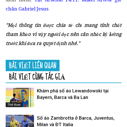
chân Gabriel Jesus
"Mọi thông tin được chia sẻ chỉ mang tính chất
tham khảo vì vậy người đọc nên cân nhắc kỹ lưỡng
trước khi đưa ra quyết định nhé."
BÀI VIẾT LIÊN QUAN
BÀI VIẾT CÙNG TÁC GIẢ
Khám phá số áo Lewandowski tại
Bayern, Barca và Ba Lan
Thể thao
Số áo Zambrotta ở Barca, Juventus,
Milan và ĐT Italia