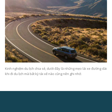
Kinh nghiệm du lịch chia sẻ, dưới đây là những mẹo lái xe đường dài
khi đi du lịch mà bất kỳ tài xế nào cũng nên ghi nhớ.