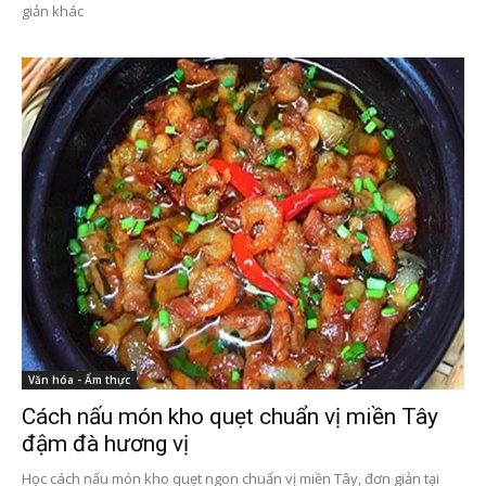
giản khác
Văn hóa - Ẩm thực
Cách nấu món kho quẹt chuẩn vị miền Tây
đậm đà hương vị
Học cách nấu món kho quẹt ngon chuẩn vị miền Tây, đơn giản tại