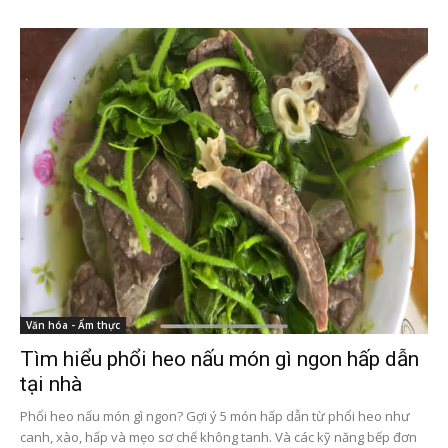
Văn hóa - Ẩm thực
Tìm hiểu phổi heo nấu món gì ngon hấp dẫn
tại nhà
Phổi heo nấu món gì ngon? Gợi ý 5 món hấp dẫn từ phổi heo như
canh, xào, hấp và mẹo sơ chế không tanh. Và các kỹ năng bếp đơn