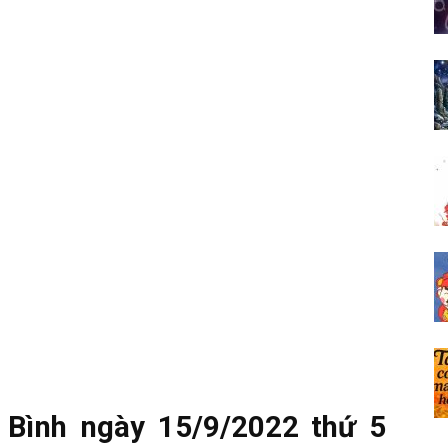
Bình ngày 15/9/2022 thứ 5