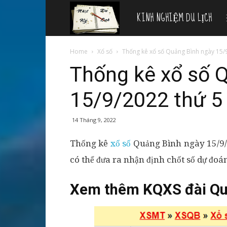
KINH NGHIỆM DU LỊCH
Nhật
ký
Home
Xổ số
Thống kê xổ số Quảng Bình ngày 15/
Thống kê xổ số 
du
15/9/2022 thứ 5
lịch
14 Tháng 9, 2022
Thống kê
xổ số
Quảng Bình ngày 15/9/202
có thể đưa ra nhận định chốt số dự đoá
Xem thêm KQXS đài Quả