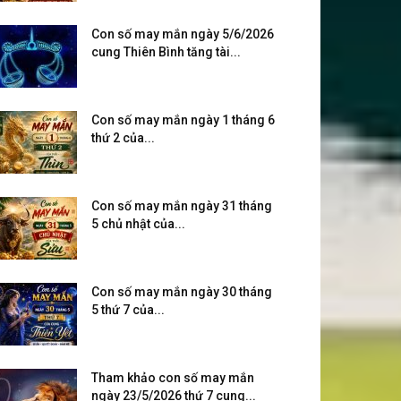
Con số may mắn ngày 5/6/2026
cung Thiên Bình tăng tài...
Con số may mắn ngày 1 tháng 6
thứ 2 của...
Con số may mắn ngày 31 tháng
5 chủ nhật của...
Con số may mắn ngày 30 tháng
5 thứ 7 của...
Tham khảo con số may mắn
ngày 23/5/2026 thứ 7 cung...