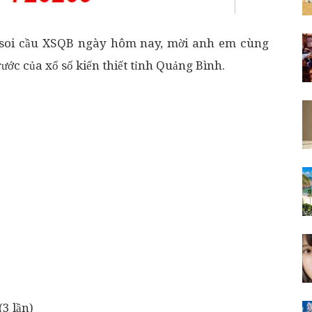
ề soi cầu XSQB ngày hôm nay, mời anh em cùng
ước của xổ số kiến thiết tỉnh Quảng Bình.
(3 lần)