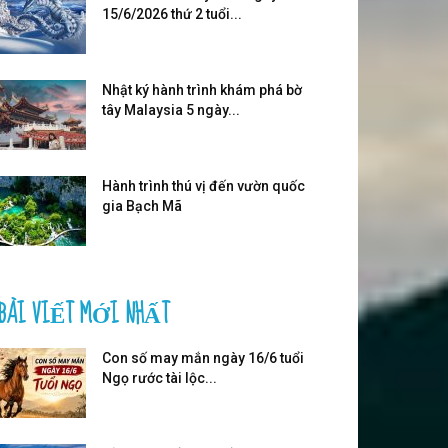
15/6/2026 thứ 2 tuổi...
Nhật ký hành trình khám phá bờ
tây Malaysia 5 ngày...
Hành trình thú vị đến vườn quốc
gia Bạch Mã
BÀI VIẾT MỚI NHẤT
Con số may mắn ngày 16/6 tuổi
Ngọ rước tài lộc...