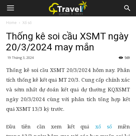
Home
Xổ số
Thống kê soi cầu XSMT ngày
20/3/2024 may mắn
19 Tháng 3, 2024
569
Thống kê soi cầu XSMT 20/3/2024 hôm nay. Phân
tích thống kê kết quả MT 20/3. Cung cấp chính xác
và sớm nhất dự đoán kết quả dự thưởng KQXSMT
ngày 20/3/2024 cùng với phân tích tổng hợp kết
quả XSMT 13/3 kỳ trước.
Đầu tiên cần xem kết quả
xổ số
miền