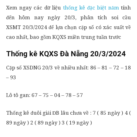
Xem ngay các dữ liệu
thống kê đặc biệt năm
tính
đến hôm nay ngày 20/3, phân tích soi cầu
XSMT 20/3/2024 để lựa chọn cặp số có xác suất về
cao nhất, bao gồm KQXS miền trung tuần trước
Thống kê KQXS Đà Nẵng 20/3/2024
Cặp số XSDNG 20/3 về nhiều nhất: 86 – 81 – 72 – 18
– 93
Lô tô gan: 67 – 75 – 04 – 78 – 57
Thống kê đuôi giải ĐB lâu chưa về : 7 ( 85 ngày ) 4 (
89 ngày ) 2 ( 89 ngày ) 3 ( 19 ngày )