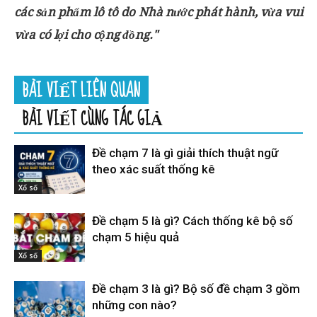
các sản phẩm lô tô do Nhà nước phát hành, vừa vui
vừa có lợi cho cộng đồng."
BÀI VIẾT LIÊN QUAN
BÀI VIẾT CÙNG TÁC GIẢ
Đề chạm 7 là gì giải thích thuật ngữ
theo xác suất thống kê
Xổ số
Đề chạm 5 là gì? Cách thống kê bộ số
chạm 5 hiệu quả
Xổ số
Đề chạm 3 là gì? Bộ số đề chạm 3 gồm
những con nào?