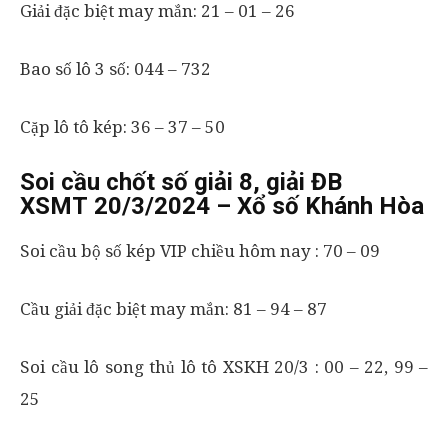
Giải đặc biệt may mắn: 21 – 01 – 26
Bao số lô 3 số: 044 – 732
Cặp lô tô kép: 36 – 37 – 50
Soi cầu chốt số giải 8, giải ĐB
XSMT 20/3/2024 – Xổ số Khánh Hòa
Soi cầu bộ số kép VIP chiều hôm nay : 70 – 09
Cầu giải đặc biệt may mắn: 81 – 94 – 87
Soi cầu lô song thủ lô tô XSKH 20/3 : 00 – 22, 99 –
25