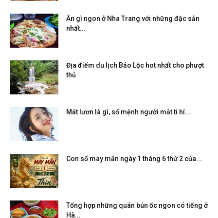
Ăn gì ngon ở Nha Trang với những đặc sản
nhất...
Địa điểm du lịch Bảo Lộc hot nhất cho phượt
thủ
Mắt lươn là gì, số mệnh người mắt ti hí...
Con số may mắn ngày 1 tháng 6 thứ 2 của...
Tổng hợp những quán bún ốc ngon có tiếng ở
Hà...