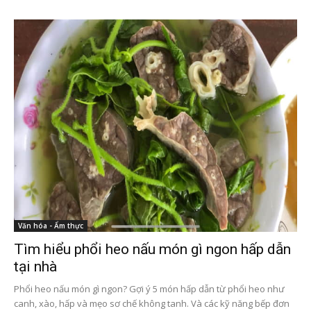
Văn hóa - Ẩm thực
Tìm hiểu phổi heo nấu món gì ngon hấp dẫn
tại nhà
Phổi heo nấu món gì ngon? Gợi ý 5 món hấp dẫn từ phổi heo như
canh, xào, hấp và mẹo sơ chế không tanh. Và các kỹ năng bếp đơn