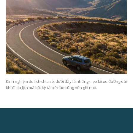
Kinh nghiệm du lịch chia sẻ, dưới đây là những mẹo lái xe đường dài
khi đi du lịch mà bất kỳ tài xế nào cũng nên ghi nhớ.