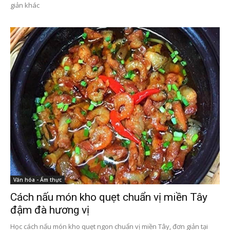
giản khác
Văn hóa - Ẩm thực
Cách nấu món kho quẹt chuẩn vị miền Tây
đậm đà hương vị
Học cách nấu món kho quẹt ngon chuẩn vị miền Tây, đơn giản tại