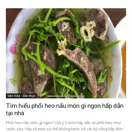
Văn hóa - Ẩm thực
Tìm hiểu phổi heo nấu món gì ngon hấp dẫn
tại nhà
Phổi heo nấu món gì ngon? Gợi ý 5 món hấp dẫn từ phổi heo như
canh, xào, hấp và mẹo sơ chế không tanh. Và các kỹ năng bếp đơn