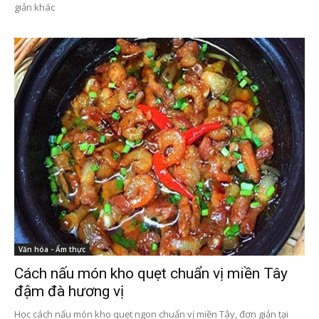
giản khác
Văn hóa - Ẩm thực
Cách nấu món kho quẹt chuẩn vị miền Tây
đậm đà hương vị
Học cách nấu món kho quẹt ngon chuẩn vị miền Tây, đơn giản tại