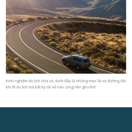
Kinh nghiệm du lịch chia sẻ, dưới đây là những mẹo lái xe đường dài
khi đi du lịch mà bất kỳ tài xế nào cũng nên ghi nhớ.