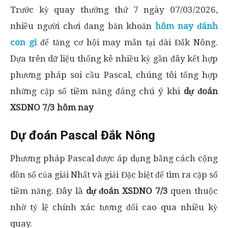
Trước kỳ quay thưởng thứ 7 ngày 07/03/2026,
nhiều người chơi đang băn khoăn
hôm nay đánh
con gì
để tăng cơ hội may mắn tại đài Đắk Nông.
Dựa trên dữ liệu thống kê nhiều kỳ gần đây kết hợp
phương pháp soi cầu Pascal, chúng tôi tổng hợp
những cặp số tiềm năng đáng chú ý khi
dự đoán
XSDNO 7/3 hôm nay
Dự đoán Pascal Đắk Nông
Phương pháp Pascal được áp dụng bằng cách cộng
dồn số của giải Nhất và giải Đặc biệt để tìm ra cặp số
tiềm năng. Đây là
dự đoán XSDNO 7/3
quen thuộc
nhờ tỷ lệ chính xác tương đối cao qua nhiều kỳ
quay.