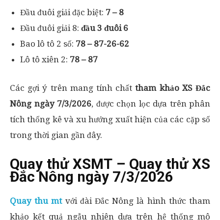
Đầu đuôi giải đặc biệt:
7 – 8
Đầu đuôi giải 8:
đầu 3 đuôi 6
Bao lô tô 2 số:
78 – 87-26-62
Lô tô xiên 2:
78 – 87
Các gợi ý trên mang tính chất
tham khảo XS Đắc
Nông ngày 7/3/2026
, được chọn lọc dựa trên phân
tích thống kê và xu hướng xuất hiện của các cặp số
trong thời gian gần đây.
Quay thử XSMT – Quay thử XS
Đắc Nông ngày 7/3/2026
Quay thu mt
với đài Đắc Nông là hình thức tham
khảo kết quả ngẫu nhiên dựa trên hệ thống mô