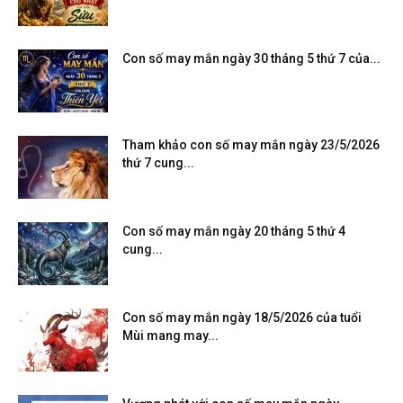
Con số may mắn ngày 30 tháng 5 thứ 7 của...
Tham khảo con số may mắn ngày 23/5/2026
thứ 7 cung...
Con số may mắn ngày 20 tháng 5 thứ 4
cung...
Con số may mắn ngày 18/5/2026 của tuổi
Mùi mang may...