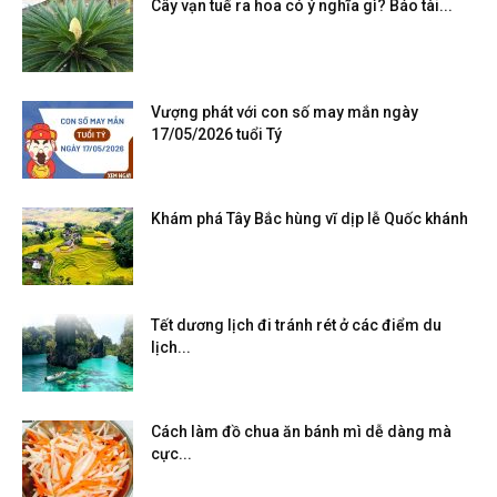
Cây vạn tuế ra hoa có ý nghĩa gì? Báo tài...
Vượng phát với con số may mắn ngày
17/05/2026 tuổi Tý
Khám phá Tây Bắc hùng vĩ dịp lễ Quốc khánh
Tết dương lịch đi tránh rét ở các điểm du
lịch...
Cách làm đồ chua ăn bánh mì dễ dàng mà
cực...