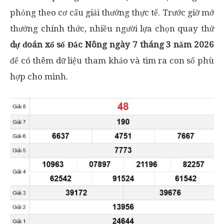
phỏng theo cơ cấu giải thưởng thực tế. Trước giờ mở
thưởng chính thức, nhiều người lựa chọn quay thử
dự đoán xổ số Đắc Nông ngày 7 tháng 3 năm 2026
để có thêm dữ liệu tham khảo và tìm ra con số phù
hợp cho mình.