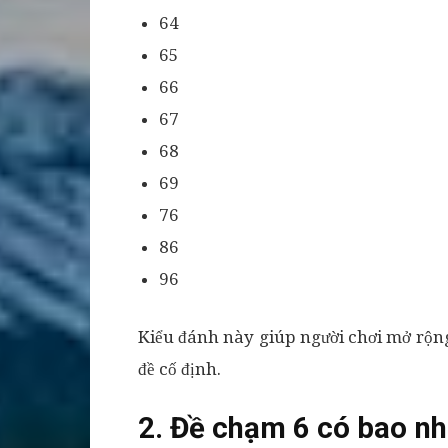
64
65
66
67
68
69
76
86
96
Kiểu đánh này giúp người chơi mở rộng
đề cố định.
2. Đề chạm 6 có bao nh