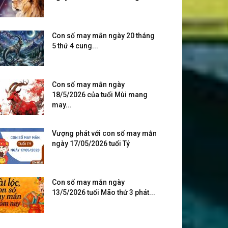
Con số may mắn ngày 20 tháng
5 thứ 4 cung...
Con số may mắn ngày
18/5/2026 của tuổi Mùi mang
may...
Vượng phát với con số may mắn
ngày 17/05/2026 tuổi Tý
Con số may mắn ngày
13/5/2026 tuổi Mão thứ 3 phát...