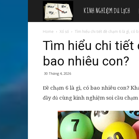
KINH NGHIỆM DU LỊCH
Nhật
ký
Home
Xổ số
Tìm hiểu chi tiết đề chạm 6 là gì, có b
Tìm hiểu chi tiết
du
bao nhiêu con?
lịch
30 Tháng 4, 2026
Đề chạm 6 là gì, có bao nhiêu con? K
đầy đủ cùng kinh nghiệm soi cầu chạm 6