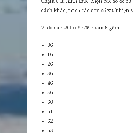
Chạm 6 là hình thức chọn các số đề có
cách khác, tất cả các con số xuất hiện
Ví dụ các số thuộc đề chạm 6 gồm:
06
16
26
36
46
56
60
61
62
63