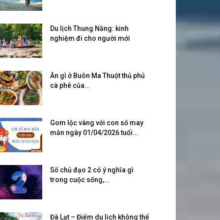
Du lịch Thung Nắng: kinh
nghiệm đi cho người mới
Ăn gì ở Buôn Ma Thuột thủ phủ
cà phê của...
Gom lộc vàng với con số may
mắn ngày 01/04/2026 tuổi...
Số chủ đạo 2 có ý nghĩa gì
trong cuộc sống,...
Đà Lạt – Điểm du lịch không thể