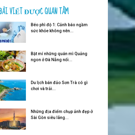
BÀI VIẾT ĐƯỢC QUAN TÂM
Béo phì độ 1: Cảnh báo ngầm
sức khỏe không nên...
Bật mí những quán mì Quảng
ngon ở Đà Nẵng nổi...
Du lịch bán đảo Sơn Trà có gì
chơi và trải...
Những địa điểm chụp ảnh đẹp ở
Sài Gòn siêu lãng...