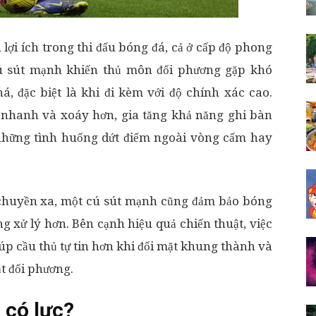
 lợi ích trong thi đấu bóng đá, cả ở cấp độ phong
cú sút mạnh khiến thủ môn đối phương gặp khó
, đặc biệt là khi đi kèm với độ chính xác cao.
đi nhanh và xoáy hơn, gia tăng khả năng ghi bàn
những tình huống dứt điểm ngoài vòng cấm hay
 chuyền xa, một cú sút mạnh cũng đảm bảo bóng
ng xử lý hơn. Bên cạnh hiệu quả chiến thuật, việc
p cầu thủ tự tin hơn khi đối mặt khung thành và
t đối phương.
 có lực?