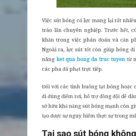
Việc sút bóng có lực mang lại rất nhiều
trào lẫn chuyên nghiệp. Trước hết, 
khăn trong việc phán đoán và cản phá
Ngoài ra, lực sút tốt còn giúp bóng 
nâng
ket qua bong da truc tuyen
từ 
các pha đá phạt trực tiếp.
Đối với các tình huống tạt bóng hoặc
đi đúng điểm rơi, hỗ trợ đồng đội dễ dà
sở hữu khả năng sút bóng mạnh còn giú
tạo được sự nguy hiểm thực sự trong mắ
Tại sao sút bóng không