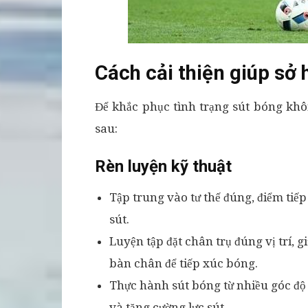
Cách cải thiện giúp sở 
Để khắc phục tình trạng sút bóng khô
sau:
Rèn luyện kỹ thuật
Tập trung vào tư thế đúng, điểm tiế
sút.
Luyện tập đặt chân trụ đúng vị trí,
bàn chân để tiếp xúc bóng.
Thực hành sút bóng từ nhiều góc độ
và tăng cường lực sút.