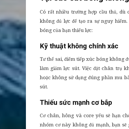
Có rất nhiều trường hợp cầu thủ, dù 
không đủ lực để tạo ra sự nguy hiểm.
bóng của bạn thiếu lực:
Kỹ thuật không chính xác
Tư thế sai, điểm tiếp xúc bóng không
làm giảm lực sút. Việc đặt chân trụ k
hoặc không sử dụng đúng phần mu bàn
sút.
Thiếu sức mạnh cơ bắp
Cơ chân, hông và core yếu sẽ hạn ch
nhóm cơ này không đủ mạnh, bạn sẽ g