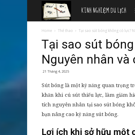
KINH NGHIỆM DU LỊCH
Nhật
ký
Home
Thể thao
Tại sao sút bóng không có lực? N
Tại sao sút bóng
du
Nguyên nhân và c
lịch
21 Tháng 4, 2025
Sút bóng là một kỹ năng quan trọng t
khăn khi cú sút thiếu lực, làm giảm hi
tích nguyên nhân tại sao sút bóng kh
bạn nâng cao kỹ năng sút bóng.
Lợi ích khi sở hữu một 