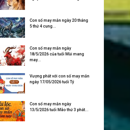
Con số may mắn ngày 20 tháng
5 thứ 4 cung...
Con số may mắn ngày
18/5/2026 của tuổi Mùi mang
may...
Vượng phát với con số may mắn
ngày 17/05/2026 tuổi Tý
Con số may mắn ngày
13/5/2026 tuổi Mão thứ 3 phát...