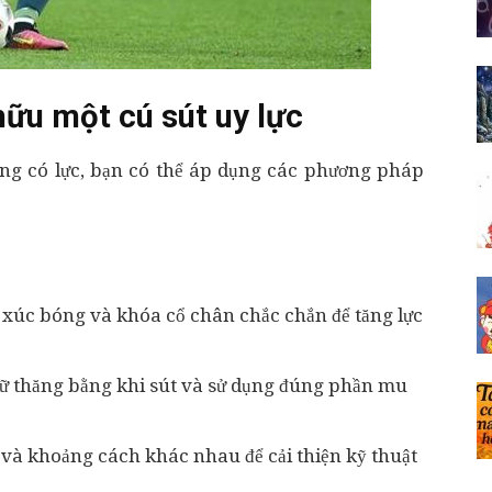
hữu một cú sút uy lực
ng có lực, bạn có thể áp dụng các phương pháp
p xúc bóng và khóa cổ chân chắc chắn để tăng lực
 giữ thăng bằng khi sút và sử dụng đúng phần mu
 và khoảng cách khác nhau để cải thiện kỹ thuật