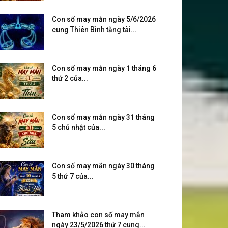
Con số may mắn ngày 5/6/2026
cung Thiên Bình tăng tài...
Con số may mắn ngày 1 tháng 6
thứ 2 của...
Con số may mắn ngày 31 tháng
5 chủ nhật của...
Con số may mắn ngày 30 tháng
5 thứ 7 của...
Tham khảo con số may mắn
ngày 23/5/2026 thứ 7 cung...