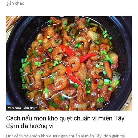
giản khác
Văn hóa - Ẩm thực
Cách nấu món kho quẹt chuẩn vị miền Tây
đậm đà hương vị
Học cách nấu món kho quẹt ngon chuẩn vị miền Tây, đơn giản tại