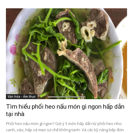
Văn hóa - Ẩm thực
Tìm hiểu phổi heo nấu món gì ngon hấp dẫn
tại nhà
Phổi heo nấu món gì ngon? Gợi ý 5 món hấp dẫn từ phổi heo như
canh, xào, hấp và mẹo sơ chế không tanh. Và các kỹ năng bếp đơn