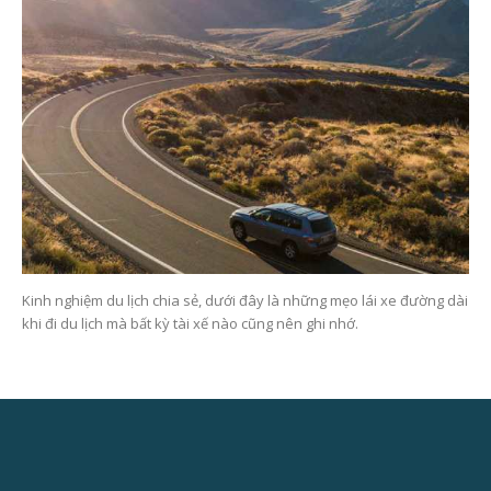
Kinh nghiệm du lịch chia sẻ, dưới đây là những mẹo lái xe đường dài
khi đi du lịch mà bất kỳ tài xế nào cũng nên ghi nhớ.