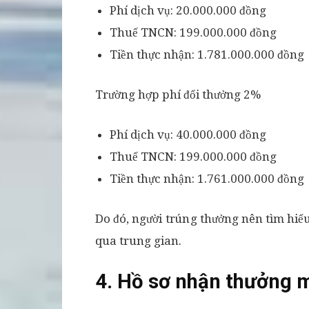
Phí dịch vụ: 20.000.000 đồng
Thuế TNCN: 199.000.000 đồng
Tiền thực nhận: 1.781.000.000 đồng
Trường hợp phí đổi thưởng 2%
Phí dịch vụ: 40.000.000 đồng
Thuế TNCN: 199.000.000 đồng
Tiền thực nhận: 1.761.000.000 đồng
Do đó, người trúng thưởng nên tìm hiểu
qua trung gian.
4. Hồ sơ nhận thưởng m