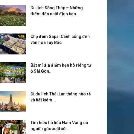
Du lịch Đồng Tháp – Những
điểm đến nhất định bạn...
Chợ đêm Sapa: Cánh cổng đến
văn hóa Tây Bắc
Bật mí địa điểm hẹn hò riêng tư
ở Sài Gòn...
Đi du lịch Thái Lan tháng nào rẻ
và tiết kiệm...
Tìm hiểu hủ tiếu Nam Vang có
nguồn gốc xuất xứ...