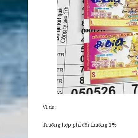
Ví dụ:
Trường hợp phí đổi thưởng 1%