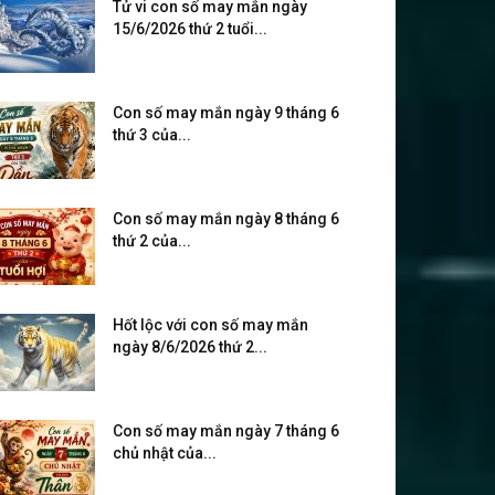
Tử vi con số may mắn ngày
15/6/2026 thứ 2 tuổi...
Con số may mắn ngày 9 tháng 6
thứ 3 của...
Con số may mắn ngày 8 tháng 6
thứ 2 của...
Hốt lộc với con số may mắn
ngày 8/6/2026 thứ 2...
Con số may mắn ngày 7 tháng 6
chủ nhật của...