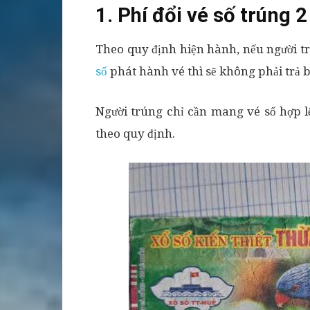
1. Phí đổi vé số trúng 2
Theo quy định hiện hành, nếu người trú
số
phát hành vé thì sẽ không phải trả b
Người trúng chỉ cần mang vé số hợp lệ
theo quy định.