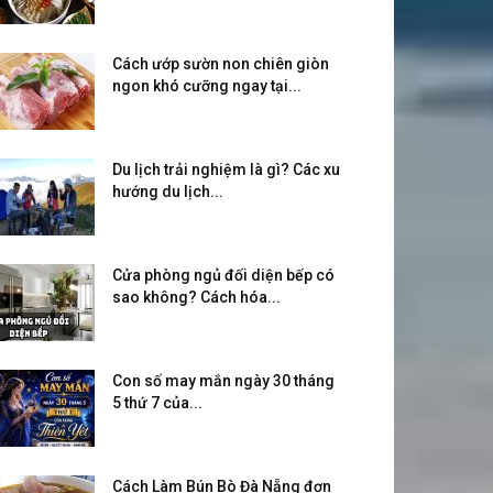
Cách ướp sườn non chiên giòn
ngon khó cưỡng ngay tại...
Du lịch trải nghiệm là gì? Các xu
hướng du lịch...
Cửa phòng ngủ đối diện bếp có
sao không? Cách hóa...
Con số may mắn ngày 30 tháng
5 thứ 7 của...
Cách Làm Bún Bò Đà Nẵng đơn