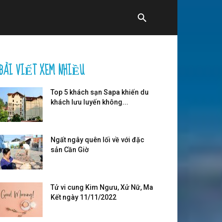
BÀI VIẾT XEM NHIỀU
Top 5 khách sạn Sapa khiến du
khách lưu luyến không...
Ngất ngây quên lối về với đặc
sản Cần Giờ
Tử vi cung Kim Ngưu, Xử Nữ, Ma
Kết ngày 11/11/2022