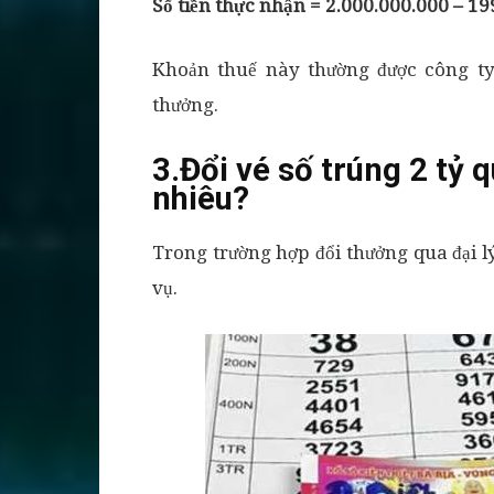
Số tiền thực nhận = 2.000.000.000 – 1
Khoản thuế này thường được công ty x
thưởng.
3.Đổi vé số trúng 2 tỷ 
nhiêu?
Trong trường hợp đổi thưởng qua đại lý
vụ.