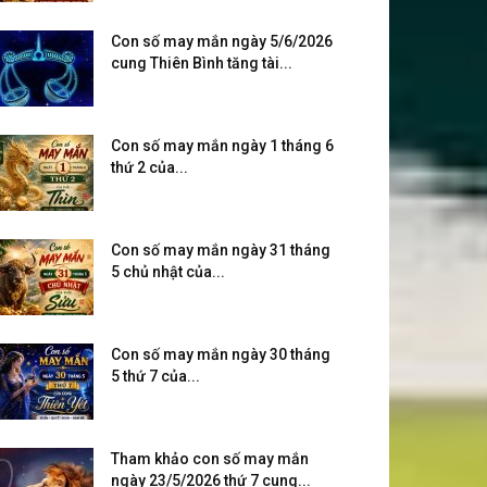
Con số may mắn ngày 5/6/2026
cung Thiên Bình tăng tài...
Con số may mắn ngày 1 tháng 6
thứ 2 của...
Con số may mắn ngày 31 tháng
5 chủ nhật của...
Con số may mắn ngày 30 tháng
5 thứ 7 của...
Tham khảo con số may mắn
ngày 23/5/2026 thứ 7 cung...