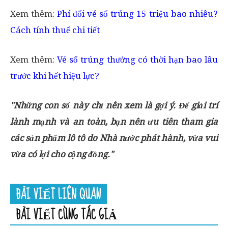
Xem thêm:
Phí đổi vé số trúng 15 triệu bao nhiêu?
Cách tính thuế chi tiết
Xem thêm:
Vé số trúng thưởng có thời hạn bao lâu
trước khi hết hiệu lực?
"Những con số này chỉ nên xem là gợi ý. Để giải trí
lành mạnh và an toàn, bạn nên ưu tiên tham gia
các sản phẩm lô tô do Nhà nước phát hành, vừa vui
vừa có lợi cho cộng đồng."
BÀI VIẾT LIÊN QUAN
BÀI VIẾT CÙNG TÁC GIẢ