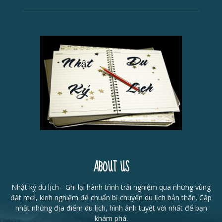
ABOUT US
Nhật ký du lịch - Ghi lại hành trình trải nghiệm qua những vùng
đất mới, kinh nghiệm để chuẩn bị chuyến du lịch bản thân. Cập
nhật những địa điểm du lịch, hình ảnh tuyệt vời nhất để bạn
khám phá.