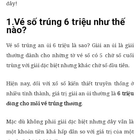
đây!
1.Vé số trúng 6 triệu như thế
nào?
Vé số trúng an ủi 6 triệu là sao? Giải an ủi là giải
thưởng dành cho những tờ vé số có 5 chữ số cuối
trùng với giải đặc biệt nhưng khác chữ số đầu tiên.
Hiện nay, đối với xổ số kiến thiết truyền thống ở
nhiều tỉnh thành, giá trị giải an ủi thường là
6 triệu
đồng cho mỗi vé trúng thưởng
.
Mặc dù không phải giải đặc biệt nhưng đây vẫn là
một khoản tiền khá hấp dẫn so với giá trị của một