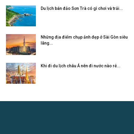
Du lịch bán đảo Sơn Trà có gì chơi và trải...
Những địa điểm chụp ảnh đẹp ở Sài Gòn siêu
lãng...
Khi đi du lịch châu Á nên đi nước nào rẻ...