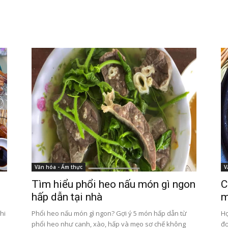
Văn hóa - Ẩm thực
V
Tìm hiểu phổi heo nấu món gì ngon
C
hấp dẫn tại nhà
m
hi
Phổi heo nấu món gì ngon? Gợi ý 5 món hấp dẫn từ
Họ
phổi heo như canh, xào, hấp và mẹo sơ chế không
đơ