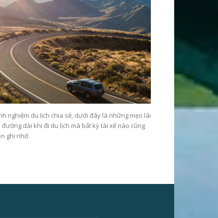
nh nghiệm du lịch chia sẻ, dưới đây là những mẹo lái
 đường dài khi đi du lịch mà bất kỳ tài xế nào cũng
n ghi nhớ.