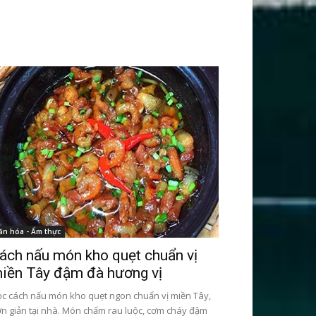
ăn hóa - Ẩm thực
ách nấu món kho quẹt chuẩn vị
iền Tây đậm đà hương vị
c cách nấu món kho quẹt ngon chuẩn vị miền Tây,
n giản tại nhà. Món chấm rau luộc, cơm cháy đậm