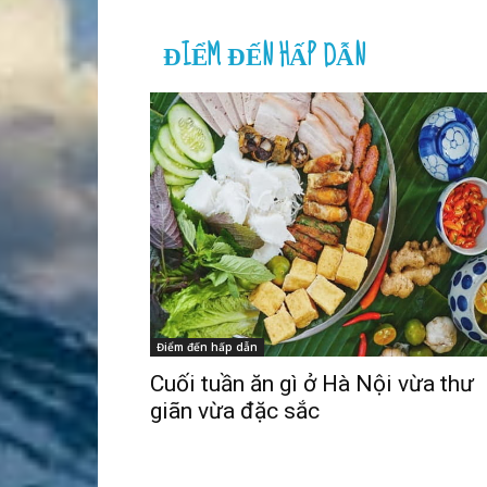
ĐIỂM ĐẾN HẤP DẪN
Điểm đến hấp dẫn
Cuối tuần ăn gì ở Hà Nội vừa thư
giãn vừa đặc sắc