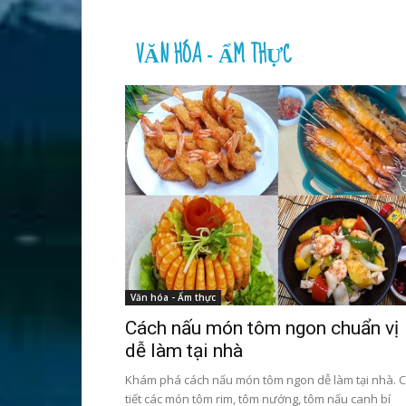
VĂN HÓA - ẨM THỰC
Văn hóa - Ẩm thực
Cách nấu món tôm ngon chuẩn vị
dễ làm tại nhà
Khám phá cách nấu món tôm ngon dễ làm tại nhà. C
tiết các món tôm rim, tôm nướng, tôm nấu canh bí