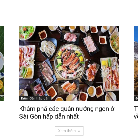
Điểm đến hấp dẫn
Đ
Khám phá các quán nướng ngon ở
T
Sài Gòn hấp dẫn nhất
v
Xem thêm