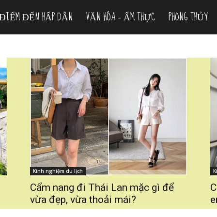
ĐIỂM ĐẾN HẤP DẪN
VĂN HÓA – ẨM THỰC
PHONG THỦY
Kinh nghiệm du lịch
K
Cẩm nang đi Thái Lan mặc gì để
C
vừa đẹp, vừa thoải mái?
e