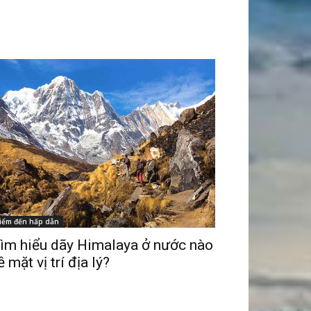
iểm đến hấp dẫn
ìm hiểu dãy Himalaya ở nước nào
ề mặt vị trí địa lý?