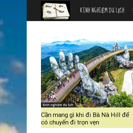
KINH NGHIỆM DU LỊCH
Nhật
ký
du
lịch
Kinh nghiệm du lịch
Cần mang gì khi đi Bà Nà Hill để
có chuyến đi trọn vẹn