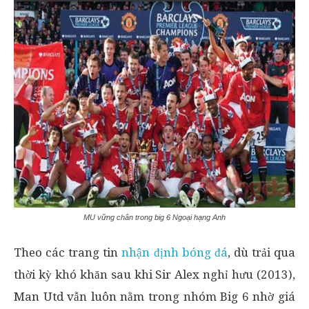
MU vững chân trong big 6 Ngoại hạng Anh
Theo các trang tin
nhận định bóng đá
, dù trải qua
thời kỳ khó khăn sau khi Sir Alex nghỉ hưu (2013),
Man Utd vẫn luôn nằm trong nhóm Big 6 nhờ giá