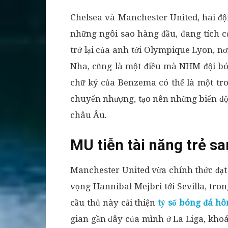
Chelsea và Manchester United, hai độ
những ngôi sao hàng đầu, đang tích c
trở lại của anh tới Olympique Lyon, n
Nha, cũng là một điều mà NHM đội bó
chữ ký của Benzema có thể là một tr
chuyển nhượng, tạo nên những biến độ
châu Âu.
MU tiễn tài năng trẻ sa
Manchester United vừa chính thức đạt 
vọng Hannibal Mejbri tới Sevilla, tr
cầu thủ này cải thiện
tỷ số bóng đá h
gian gần đây của mình ở La Liga, khoác