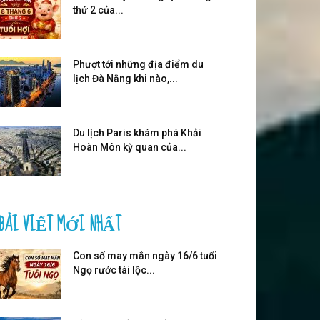
thứ 2 của...
Phượt tới những địa điểm du
lịch Đà Nẵng khi nào,...
Du lịch Paris khám phá Khải
Hoàn Môn kỳ quan của...
BÀI VIẾT MỚI NHẤT
Con số may mắn ngày 16/6 tuổi
Ngọ rước tài lộc...