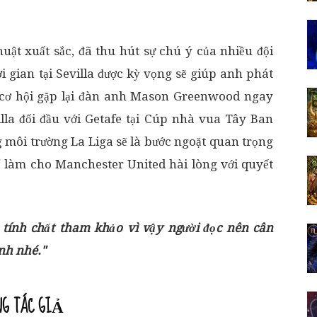
huật xuất sắc, đã thu hút sự chú ý của nhiều đội
 gian tại Sevilla được kỳ vọng sẽ giúp anh phát
ó cơ hội gặp lại đàn anh Mason Greenwood ngay
illa đối đầu với Getafe tại Cúp nhà vua Tây Ban
 môi trường La Liga sẽ là bước ngoặt quan trọng
hể làm cho Manchester United hài lòng với quyết
 tính chất tham khảo vì vậy người đọc nên cân
ịnh nhé."
NG TÁC GIẢ