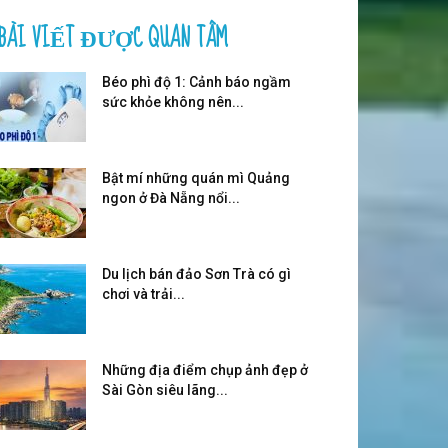
BÀI VIẾT ĐƯỢC QUAN TÂM
Béo phì độ 1: Cảnh báo ngầm
sức khỏe không nên...
Bật mí những quán mì Quảng
ngon ở Đà Nẵng nổi...
Du lịch bán đảo Sơn Trà có gì
chơi và trải...
Những địa điểm chụp ảnh đẹp ở
Sài Gòn siêu lãng...