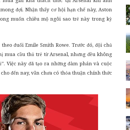
 mùa giải khá thách thức tại Arsenal khi anh
 mong đợi. Nhận thấy cơ hội hạn chế này, Aston
mong muốn chiêu mộ ngôi sao trẻ này trong kỳ
n theo đuổi Emile Smith Rowe. Trước đó, đội chủ
ghị mua cầu thủ trẻ từ Arsenal, nhưng đều không
ủ”. Việc này đã tạo ra những đàm phán và cuộc
 cho đến nay, vẫn chưa có thỏa thuận chính thức