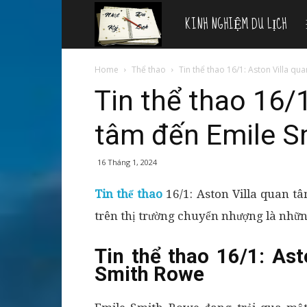
KINH NGHIỆM DU LỊCH
Nhật
ký
Home
Thể thao
Tin thể thao 16/1: Aston Villa q
Tin thể thao 16/1
du
tâm đến Emile S
lịch
16 Tháng 1, 2024
Tin thể thao
16/1: Aston Villa quan t
trên thị trường chuyển nhượng là nhữn
Tin thể thao 16/1: As
Smith Rowe