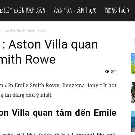
ĐIỂM ĐẾN HẤP DẪN
VĂN HÓA – ẨM THỰC
PHONG THỦY
uan tâm đến Emile Smith Rowe
: Aston Villa quan
mith Rowe
514
âm đến Emile Smith Rowe, Benzema đang rất hot
g tin đáng chú ý nhất.
ton Villa quan tâm đến Emile