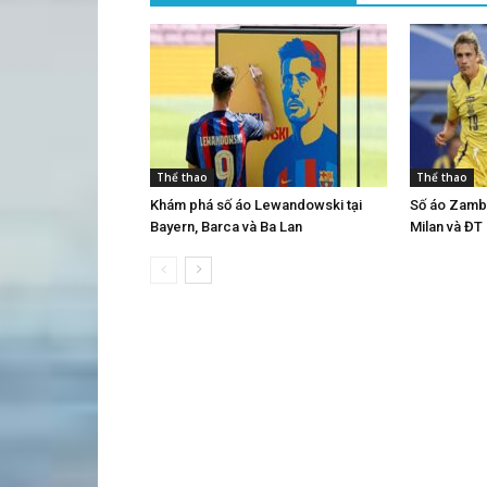
Thể thao
Thể thao
Khám phá số áo Lewandowski tại
Số áo Zambr
Bayern, Barca và Ba Lan
Milan và ĐT I