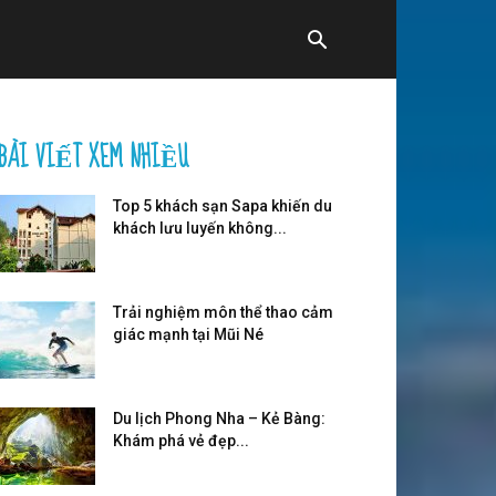
BÀI VIẾT XEM NHIỀU
Top 5 khách sạn Sapa khiến du
khách lưu luyến không...
Trải nghiệm môn thể thao cảm
giác mạnh tại Mũi Né
Du lịch Phong Nha – Kẻ Bàng:
Khám phá vẻ đẹp...