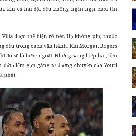
m, khi cả hai đội đều không ngần ngại chơi tấn
 Villa được thể hiện rõ nét. Họ không phụ thuộc
ng đều trong cách vận hành. Khi Morgan Rogers
ghĩ đó sẽ là bước ngoặt. Nhưng sang hiệp hai, tiền
 dứt điểm gọn gàng từ đường chuyền của Youri
ất phát.