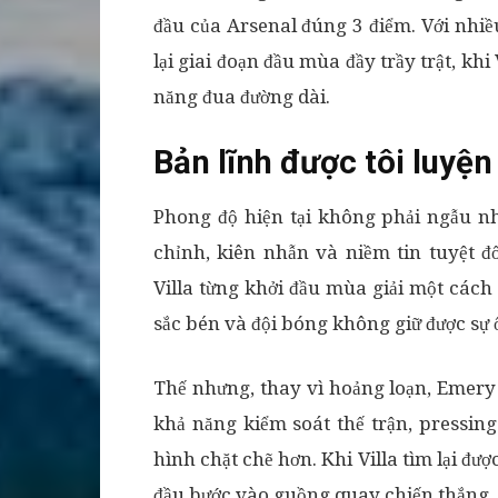
đầu của Arsenal đúng 3 điểm. Với nhiề
lại giai đoạn đầu mùa đầy trầy trật, khi
năng đua đường dài.
Bản lĩnh được tôi luyện
Phong độ hiện tại không phải ngẫu nh
chỉnh, kiên nhẫn và niềm tin tuyệt đ
Villa từng khởi đầu mùa giải một cách
sắc bén và đội bóng không giữ được sự 
Thế nhưng, thay vì hoảng loạn, Emery 
khả năng kiểm soát thế trận, pressing
hình chặt chẽ hơn. Khi Villa tìm lại đư
đầu bước vào guồng quay chiến thắng.