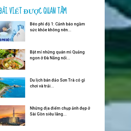
BÀI VIẾT ĐƯỢC QUAN TÂM
Béo phì độ 1: Cảnh báo ngầm
sức khỏe không nên...
Bật mí những quán mì Quảng
ngon ở Đà Nẵng nổi...
Du lịch bán đảo Sơn Trà có gì
chơi và trải...
Những địa điểm chụp ảnh đẹp ở
Sài Gòn siêu lãng...