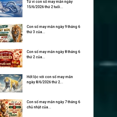
Tử vi con số may mắn ngày
15/6/2026 thứ 2 tuổi...
Con số may mắn ngày 9 tháng 6
thứ 3 của...
Con số may mắn ngày 8 tháng 6
thứ 2 của...
Hốt lộc với con số may mắn
ngày 8/6/2026 thứ 2...
Con số may mắn ngày 7 tháng 6
chủ nhật của...