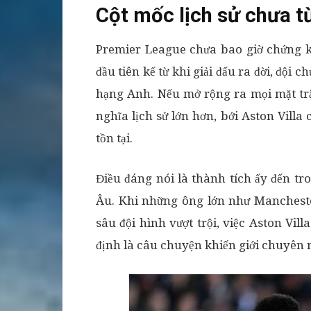
Cột mốc lịch sử chưa 
Premier League chưa bao giờ chứng ki
đầu tiên kể từ khi giải đấu ra đời, đội c
hạng Anh. Nếu mở rộng ra mọi mặt trậ
nghĩa lịch sử lớn hơn, bởi Aston Vill
tồn tại.
Điều đáng nói là thành tích ấy đến tr
Âu. Khi những ông lớn như Manchester
sâu đội hình vượt trội, việc Aston Vi
định là câu chuyện khiến giới chuyên 