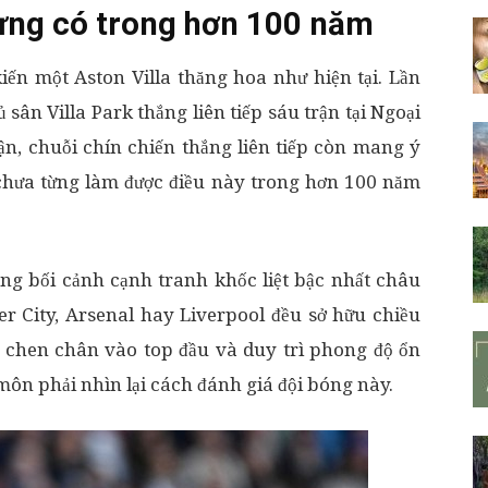
từng có trong hơn 100 năm
ến một Aston Villa thăng hoa như hiện tại. Lần
hủ sân Villa Park thắng liên tiếp sáu trận tại Ngoại
n, chuỗi chín chiến thắng liên tiếp còn mang ý
a chưa từng làm được điều này trong hơn 100 năm
ong bối cảnh cạnh tranh khốc liệt bậc nhất châu
 City, Arsenal hay Liverpool đều sở hữu chiều
lla chen chân vào top đầu và duy trì phong độ ổn
môn phải nhìn lại cách đánh giá đội bóng này.