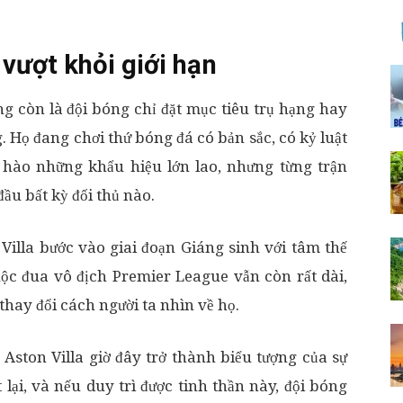
vượt khỏi giới hạn
ng còn là đội bóng chỉ đặt mục tiêu trụ hạng hay
 Họ đang chơi thứ bóng đá có bản sắc, có kỷ luật
hào những khẩu hiệu lớn lao, nhưng từng trận
đầu bất kỳ đối thủ nào.
 Villa bước vào giai đoạn Giáng sinh với tâm thế
uộc đua vô địch Premier League vẫn còn rất dài,
thay đổi cách người ta nhìn về họ.
Aston Villa giờ đây trở thành biểu tượng của sự
t lại, và nếu duy trì được tinh thần này, đội bóng