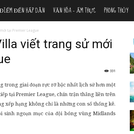
ĐIỂM ĐẾN HẤP DẪN
VĂN HÓA – ẨM THỰC
PHONG THỦY
ử mới tại Premier League
lla viết trang sử mới
ue
331
 trong giai đoạn rực rỡ bậc nhất lịch sử hơn một
iếp tại Premier League, chín trận thắng liền trên
ảng xếp hạng không chỉ là những con số thống kê.
i sinh ngoạn mục của đội bóng vùng Midlands