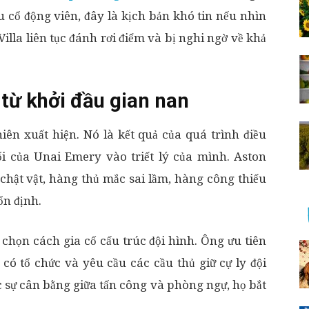
u cổ động viên, đây là kịch bản khó tin nếu nhìn
 Villa liên tục đánh rơi điểm và bị nghi ngờ về khả
 từ khởi đầu gian nan
iên xuất hiện. Nó là kết quả của quá trình điều
ối của Unai Emery vào triết lý của mình. Aston
 chật vật, hàng thủ mắc sai lầm, hàng công thiếu
ổn định.
chọn cách gia cố cấu trúc đội hình. Ông ưu tiên
 có tổ chức và yêu cầu các cầu thủ giữ cự ly đội
ợc sự cân bằng giữa tấn công và phòng ngự, họ bắt