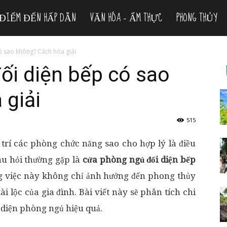
ĐIỂM ĐẾN HẤP DẪN
VĂN HÓA – ẨM THỰC
PHONG THỦY
 sao không? Cách hóa giải
ối diện bếp có sao
 giải
515
ố trí các phòng chức năng sao cho hợp lý là điều
u hỏi thường gặp là
cửa phòng ngủ đối diện bếp
ằng việc này không chỉ ảnh hưởng đến phong thủy
i lộc của gia đình. Bài viết này sẽ phân tích chi
i diện phòng ngủ hiệu quả.