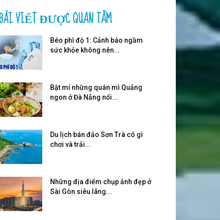
BÀI VIẾT ĐƯỢC QUAN TÂM
Béo phì độ 1: Cảnh báo ngầm
sức khỏe không nên...
Bật mí những quán mì Quảng
ngon ở Đà Nẵng nổi...
Du lịch bán đảo Sơn Trà có gì
chơi và trải...
Những địa điểm chụp ảnh đẹp ở
Sài Gòn siêu lãng...