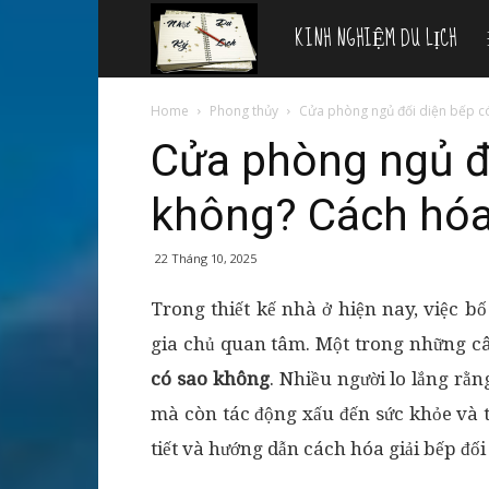
KINH NGHIỆM DU LỊCH
Nhật
ký
Home
Phong thủy
Cửa phòng ngủ đối diện bếp có
Cửa phòng ngủ đ
du
không? Cách hóa
lịch
22 Tháng 10, 2025
Trong thiết kế nhà ở hiện nay, việc b
gia chủ quan tâm. Một trong những câ
có sao không
. Nhiều người lo lắng r
mà còn tác động xấu đến sức khỏe và tà
tiết và hướng dẫn cách hóa giải bếp đố