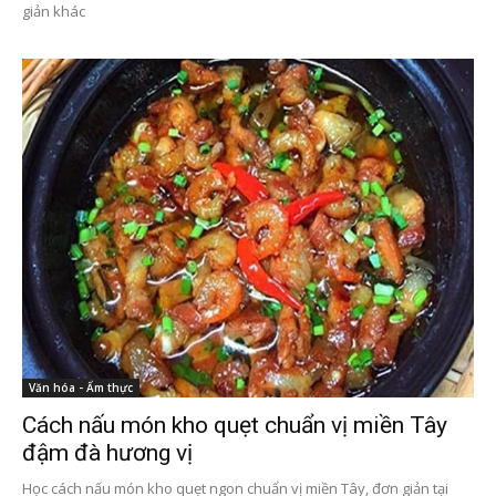
giản khác
Văn hóa - Ẩm thực
Cách nấu món kho quẹt chuẩn vị miền Tây
đậm đà hương vị
Học cách nấu món kho quẹt ngon chuẩn vị miền Tây, đơn giản tại