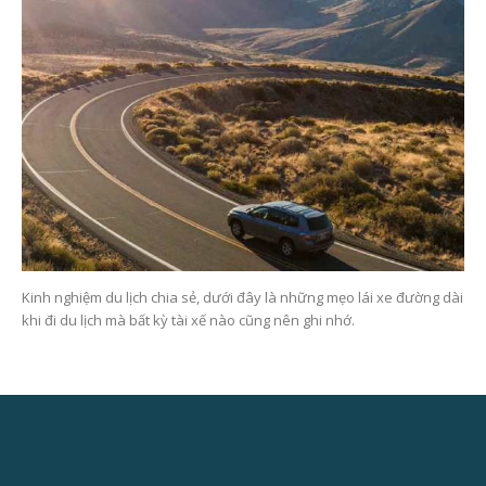
Kinh nghiệm du lịch chia sẻ, dưới đây là những mẹo lái xe đường dài
khi đi du lịch mà bất kỳ tài xế nào cũng nên ghi nhớ.