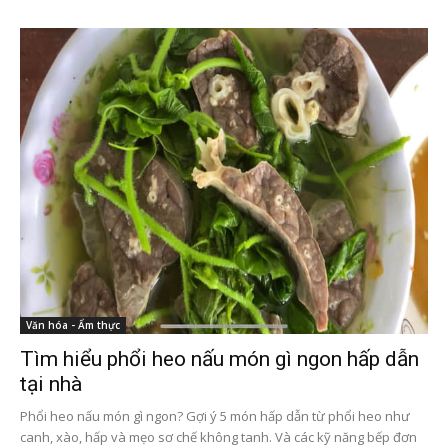
Văn hóa - Ẩm thực
Tìm hiểu phổi heo nấu món gì ngon hấp dẫn
tại nhà
Phổi heo nấu món gì ngon? Gợi ý 5 món hấp dẫn từ phổi heo như
canh, xào, hấp và mẹo sơ chế không tanh. Và các kỹ năng bếp đơn