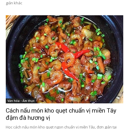
giản khác
Văn hóa - Ẩm thực
Cách nấu món kho quẹt chuẩn vị miền Tây
đậm đà hương vị
Học cách nấu món kho quẹt ngon chuẩn vị miền Tây, đơn giản tại