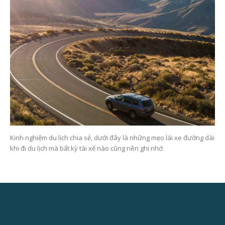
Kinh nghiệm du lịch chia sẻ, dưới đây là những mẹo lái xe đường dài
khi đi du lịch mà bất kỳ tài xế nào cũng nên ghi nhớ.