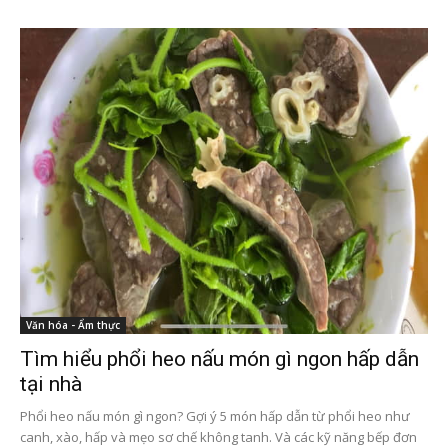
Văn hóa - Ẩm thực
Tìm hiểu phổi heo nấu món gì ngon hấp dẫn
tại nhà
Phổi heo nấu món gì ngon? Gợi ý 5 món hấp dẫn từ phổi heo như
canh, xào, hấp và mẹo sơ chế không tanh. Và các kỹ năng bếp đơn