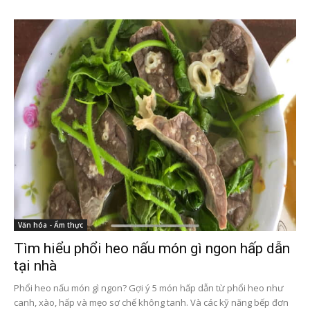
Văn hóa - Ẩm thực
Tìm hiểu phổi heo nấu món gì ngon hấp dẫn
tại nhà
Phổi heo nấu món gì ngon? Gợi ý 5 món hấp dẫn từ phổi heo như
canh, xào, hấp và mẹo sơ chế không tanh. Và các kỹ năng bếp đơn