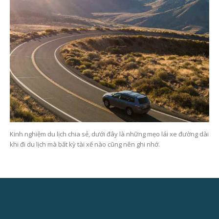
Kinh nghiệm du lịch chia sẻ, dưới đây là những mẹo lái xe đường dài
khi đi du lịch mà bất kỳ tài xế nào cũng nên ghi nhớ.