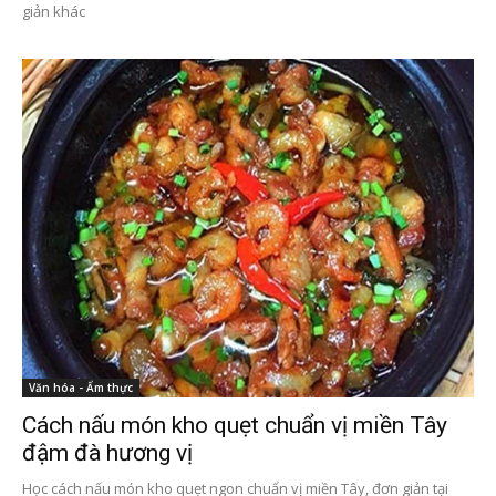
giản khác
Văn hóa - Ẩm thực
Cách nấu món kho quẹt chuẩn vị miền Tây
đậm đà hương vị
Học cách nấu món kho quẹt ngon chuẩn vị miền Tây, đơn giản tại