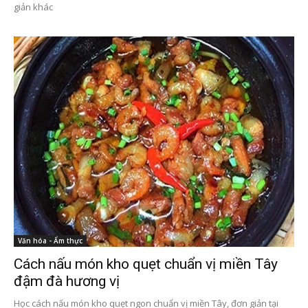
giản khác
Văn hóa - Ẩm thực
Cách nấu món kho quẹt chuẩn vị miền Tây
đậm đà hương vị
Học cách nấu món kho quẹt ngon chuẩn vị miền Tây, đơn giản tại