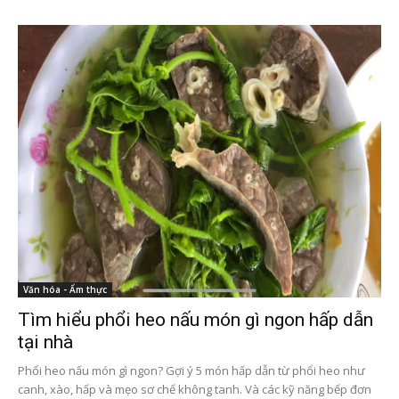
Văn hóa - Ẩm thực
Tìm hiểu phổi heo nấu món gì ngon hấp dẫn
tại nhà
Phổi heo nấu món gì ngon? Gợi ý 5 món hấp dẫn từ phổi heo như
canh, xào, hấp và mẹo sơ chế không tanh. Và các kỹ năng bếp đơn