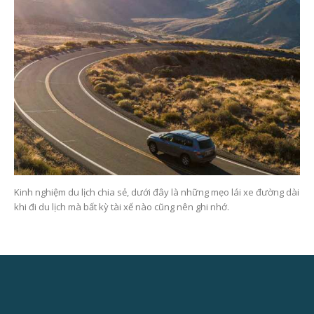
Kinh nghiệm du lịch chia sẻ, dưới đây là những mẹo lái xe đường dài
khi đi du lịch mà bất kỳ tài xế nào cũng nên ghi nhớ.