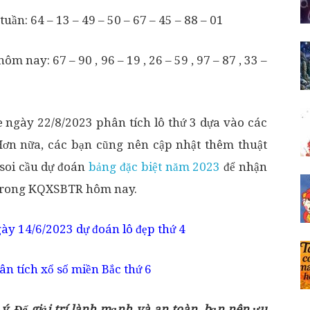
tuần: 64 – 13 – 49 – 50 – 67 – 45 – 88 – 01
m nay: 67 – 90 , 96 – 19 , 26 – 59 , 97 – 87 , 33 –
e ngày 22/8/2023 phân tích lô thứ 3 dựa vào các
Hơn nữa, các bạn cũng nên cập nhật thêm thuật
 soi cầu dự đoán
bảng đặc biệt năm 2023
để nhận
 trong KQXSBTR hôm nay.
ày 14/6/2023 dự đoán lô đẹp thứ 4
n tích xổ số miền Bắc thứ 6
ý. Để giải trí lành mạnh và an toàn, bạn nên ưu