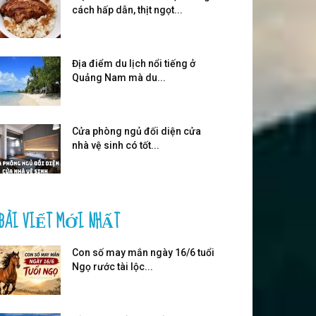
cách hấp dẫn, thịt ngọt...
Địa điểm du lịch nổi tiếng ở
Quảng Nam mà du...
Cửa phòng ngủ đối diện cửa
nhà vệ sinh có tốt...
BÀI VIẾT MỚI NHẤT
Con số may mắn ngày 16/6 tuổi
Ngọ rước tài lộc...