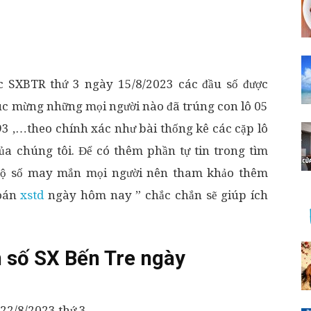
c SXBTR thứ 3 ngày 15/8/2023 các đầu số được
húc mừng những mọi người nào đã trúng con lô 05
 – 93 ,…theo chính xác như bài thống kê các cặp lô
ủa chúng tôi. Để có thêm phần tự tin trong tìm
 bộ số may mắn mọi người nên tham khảo thêm
đoán
xstd
ngày hôm nay ” chắc chắn sẽ giúp ích
n số SX Bến Tre ngày
22/8/2023 thứ 3