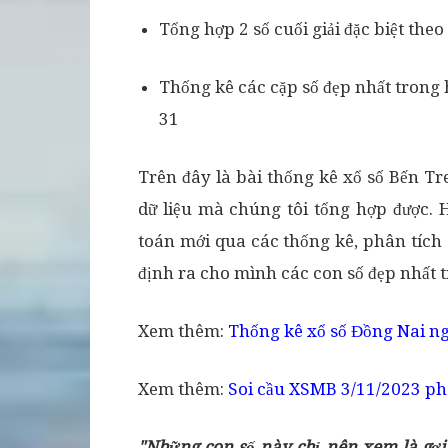
Tổng hợp 2 số cuối giải đặc biệt theo 
Thống kê các cặp số đẹp nhất trong hô
31
Trên đây là bài thống kê xổ số Bến Tr
dữ liệu mà chúng tôi tổng hợp được. 
toán mới qua các thống kê, phân tích
định ra cho mình các con số đẹp nhất
Xem thêm:
Thống kê xổ số Đồng Nai ng
Xem thêm:
Soi cầu XSMB 3/11/2023 phâ
"Những con số này chỉ nên xem là gợi 