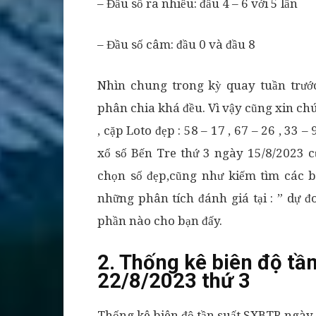
– Đầu số ra nhiều: đầu 4 – 6 với 5 lần
– Đầu số câm: đầu 0 và đầu 8
Nhìn chung trong kỳ quay tuần trướ
phân chia khá đều. Vì vậy cũng xin c
, cặp Loto đẹp : 58 – 17 , 67 – 26 , 33
xổ số Bến Tre thứ 3 ngày 15/8/2023 c
chọn số đẹp,cũng như kiếm tìm các
những phân tích đánh giá tại : ” dự 
phần nào cho bạn đấy.
2. Thống kê biên độ tầ
22/8/2023 thứ 3
Thống kê biên độ tần suất SXBTR ngày 