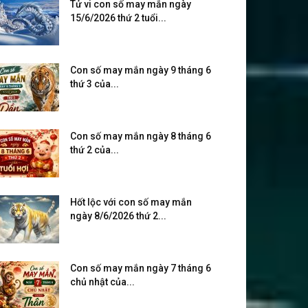
Tử vi con số may mắn ngày
15/6/2026 thứ 2 tuổi...
Con số may mắn ngày 9 tháng 6
thứ 3 của...
Con số may mắn ngày 8 tháng 6
thứ 2 của...
Hốt lộc với con số may mắn
ngày 8/6/2026 thứ 2...
Con số may mắn ngày 7 tháng 6
chủ nhật của...