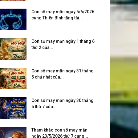
Con số may mắn ngày 5/6/2026
cung Thiên Bình tăng tài...
Con số may mắn ngày 1 tháng 6
thứ 2 của...
Con số may mắn ngày 31 tháng
5 chủ nhật của...
Con số may mắn ngày 30 tháng
5 thứ 7 của...
Tham khảo con số may mắn
ngày 23/5/2026 thứ 7 cung...