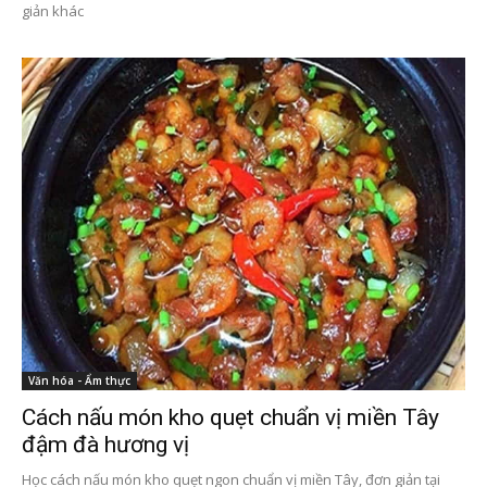
giản khác
Văn hóa - Ẩm thực
Cách nấu món kho quẹt chuẩn vị miền Tây
đậm đà hương vị
Học cách nấu món kho quẹt ngon chuẩn vị miền Tây, đơn giản tại