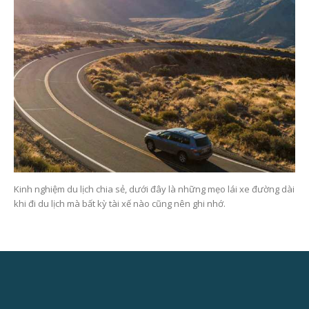
Kinh nghiệm du lịch chia sẻ, dưới đây là những mẹo lái xe đường dài
khi đi du lịch mà bất kỳ tài xế nào cũng nên ghi nhớ.