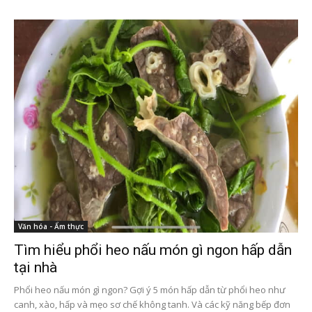
Văn hóa - Ẩm thực
Tìm hiểu phổi heo nấu món gì ngon hấp dẫn
tại nhà
Phổi heo nấu món gì ngon? Gợi ý 5 món hấp dẫn từ phổi heo như
canh, xào, hấp và mẹo sơ chế không tanh. Và các kỹ năng bếp đơn