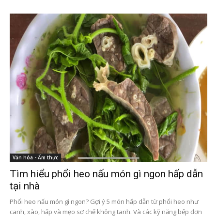
Văn hóa - Ẩm thực
Tìm hiểu phổi heo nấu món gì ngon hấp dẫn
tại nhà
Phổi heo nấu món gì ngon? Gợi ý 5 món hấp dẫn từ phổi heo như
canh, xào, hấp và mẹo sơ chế không tanh. Và các kỹ năng bếp đơn