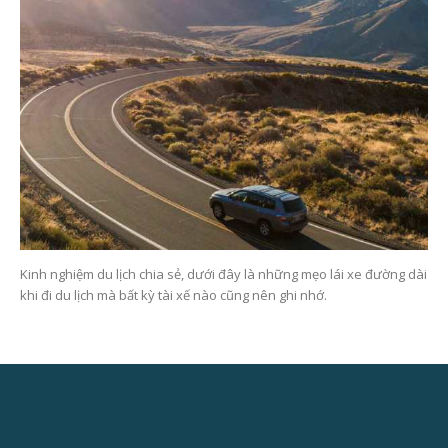
Kinh nghiệm du lịch chia sẻ, dưới đây là những mẹo lái xe đường dài
khi đi du lịch mà bất kỳ tài xế nào cũng nên ghi nhớ.