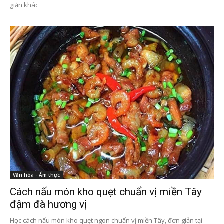
giản khác
Văn hóa - Ẩm thực
Cách nấu món kho quẹt chuẩn vị miền Tây
đậm đà hương vị
Học cách nấu món kho quẹt ngon chuẩn vị miền Tây, đơn giản tại