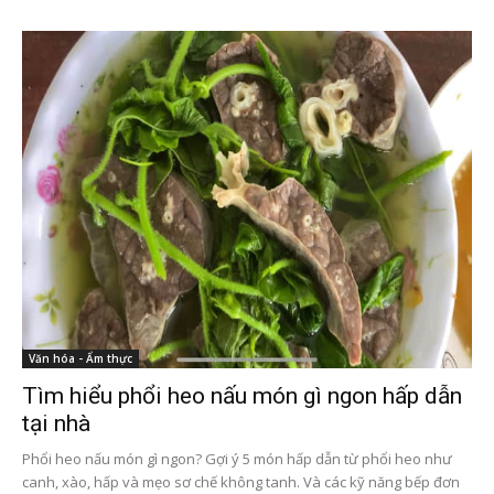
Văn hóa - Ẩm thực
Tìm hiểu phổi heo nấu món gì ngon hấp dẫn
tại nhà
Phổi heo nấu món gì ngon? Gợi ý 5 món hấp dẫn từ phổi heo như
canh, xào, hấp và mẹo sơ chế không tanh. Và các kỹ năng bếp đơn