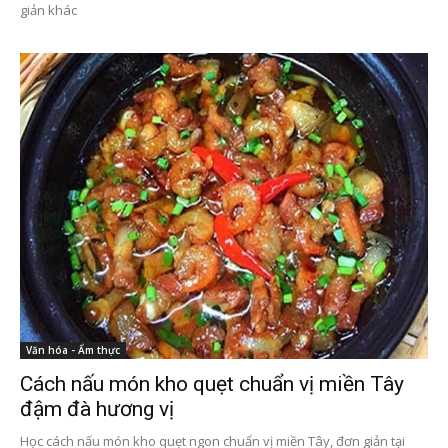
giản khác
Văn hóa - Ẩm thực
Cách nấu món kho quẹt chuẩn vị miền Tây
đậm đà hương vị
Học cách nấu món kho quẹt ngon chuẩn vị miền Tây, đơn giản tại