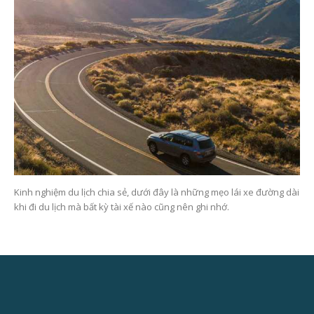
Kinh nghiệm du lịch chia sẻ, dưới đây là những mẹo lái xe đường dài
khi đi du lịch mà bất kỳ tài xế nào cũng nên ghi nhớ.