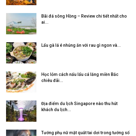
Bãi đá sông Hồng – Review chi tiết nhất cho
ai...
Lẩu gà lá é nhúng ăn với rau gì ngon và...
Học lỏm cách nấu lẩu cá lăng miền Bắc
chiêu đãi...
Địa điểm du lịch Singapore nào thu hút
khách du lịch...
Tướng phụ nữ mặt quắt tai dơi trong tướng số