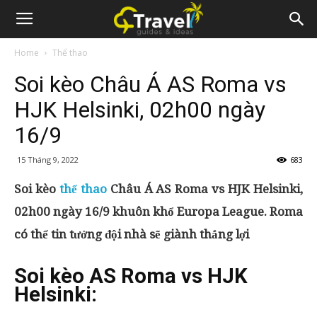
Home
Thể thao
Soi kèo Châu Á AS Roma vs
HJK Helsinki, 02h00 ngày
16/9
15 Tháng 9, 2022
683
Soi kèo
thể thao
Châu Á AS Roma vs HJK Helsinki,
02h00 ngày 16/9 khuôn khổ Europa League. Roma
có thể tin tưởng đội nhà sẽ giành thắng lợi
Soi kèo AS Roma vs HJK
Helsinki: