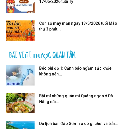
17/05/2026 tuổi Tý
Con số may mắn ngày 13/5/2026 tuổi Mão
thứ 3 phát...
BÀI VIẾT ĐƯỢC QUAN TÂM
Béo phì độ 1: Cảnh báo ngầm sức khỏe
không nên...
Bật mí những quán mì Quảng ngon ở Đà
Nẵng nổi...
Du lịch bán đảo Sơn Trà có gì chơi và trải...