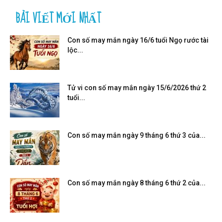
BÀI VIẾT MỚI NHẤT
Con số may mắn ngày 16/6 tuổi Ngọ rước tài
lộc...
Tử vi con số may mắn ngày 15/6/2026 thứ 2
tuổi...
Con số may mắn ngày 9 tháng 6 thứ 3 của...
Con số may mắn ngày 8 tháng 6 thứ 2 của...