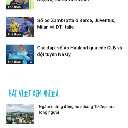
Thể thao
Số áo Zambrotta ở Barca, Juventus,
Milan và ĐT Italia
Thể thao
Giải đáp: số áo Haaland qua các CLB và
đội tuyển Na Uy
Thể thao
BÀI VIẾT XEM NHIỀU
Ngắm những đồng hoa tháng 10 đẹp nức
lòng người