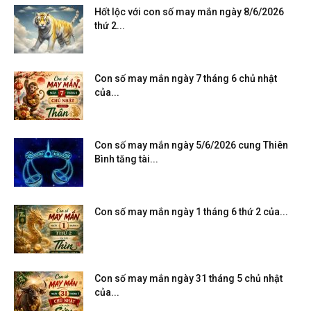
Hốt lộc với con số may mắn ngày 8/6/2026
thứ 2...
Con số may mắn ngày 7 tháng 6 chủ nhật
của...
Con số may mắn ngày 5/6/2026 cung Thiên
Bình tăng tài...
Con số may mắn ngày 1 tháng 6 thứ 2 của...
Con số may mắn ngày 31 tháng 5 chủ nhật
của...