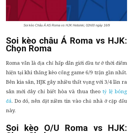
Soi kèo Châu Á AS Roma vs HJK Helsinki, 02h00 ngày 16/9
Soi kèo châu Á Roma vs HJK:
Chọn Roma
Roma vẫn là địa chỉ hấp dẫn giới đầu tư ở thời điểm
hiện tại khi thắng kèo cổng game 6/9 trận gần nhất.
Bên kia sân, HJK gây nhiều thất vọng với 3/4 lần ra
sân mới đây chỉ biết hòa và thua theo
tỷ lệ bóng
đá
. Do đó, nên đặt niềm tin vào chủ nhà ở cặp đấu
này.
Soi kèo O/U Roma vs HJK: