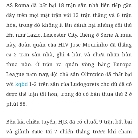
AS Roma đã bất bại 18 trận sân nhà liên tiếp gần
đây trên mọi mặt trận với 12 trận thắng và 6 trận
hòa, trong đó không ít lần đánh bại những đối thủ
lớn như Lazio, Leicester City. Riêng ở Serie A mùa
này, đoàn quân của HLV Jose Mourinho đã thắng
cả 2 trận sân nhà, ghi 4 bàn và chưa nhận bàn
thua nào. Ở trận ra quân vòng bảng Europa
League năm nay, đội chủ sân Olimpico đã thất bại
với
kqbd
1-2 trên sân của Ludogorets cho dù đã có
được thế trận tốt hơn, trong đó có bàn thua thứ 2 ở
phút 88.
Bên kia chiến tuyến, HJK đã có chuỗi 9 trận bất bại
và giành được tới 7 chiến thắng trước khi chạm