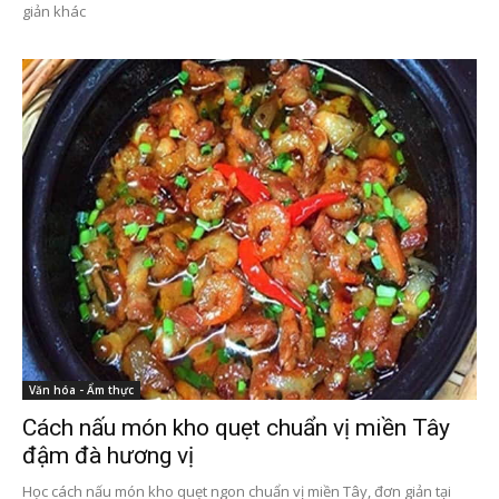
giản khác
Văn hóa - Ẩm thực
Cách nấu món kho quẹt chuẩn vị miền Tây
đậm đà hương vị
Học cách nấu món kho quẹt ngon chuẩn vị miền Tây, đơn giản tại