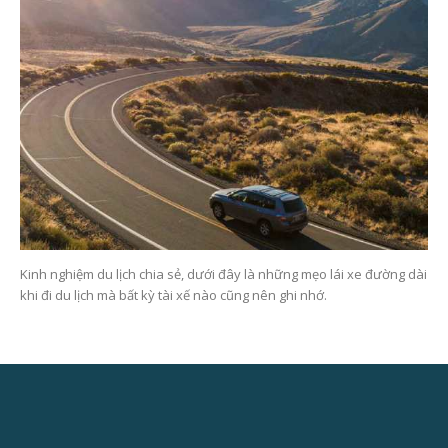
Kinh nghiệm du lịch chia sẻ, dưới đây là những mẹo lái xe đường dài
khi đi du lịch mà bất kỳ tài xế nào cũng nên ghi nhớ.