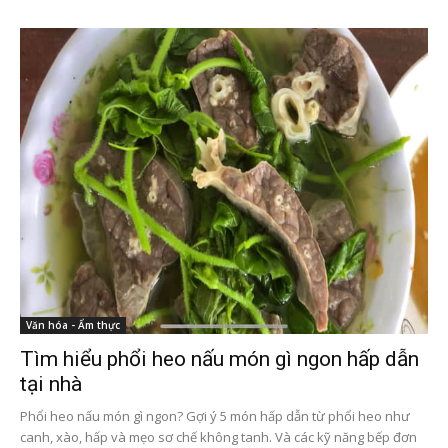
Văn hóa - Ẩm thực
Tìm hiểu phổi heo nấu món gì ngon hấp dẫn
tại nhà
Phổi heo nấu món gì ngon? Gợi ý 5 món hấp dẫn từ phổi heo như
canh, xào, hấp và mẹo sơ chế không tanh. Và các kỹ năng bếp đơn