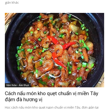
giản khác
Văn hóa - Ẩm thực
Cách nấu món kho quẹt chuẩn vị miền Tây
đậm đà hương vị
Học cách nấu món kho quẹt ngon chuẩn vị miền Tây, đơn giản tại