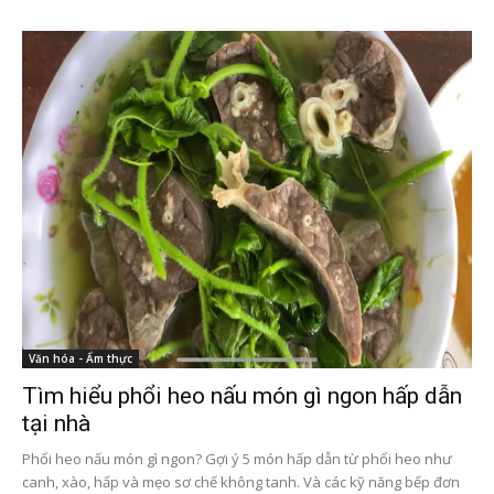
Văn hóa - Ẩm thực
Tìm hiểu phổi heo nấu món gì ngon hấp dẫn
tại nhà
Phổi heo nấu món gì ngon? Gợi ý 5 món hấp dẫn từ phổi heo như
canh, xào, hấp và mẹo sơ chế không tanh. Và các kỹ năng bếp đơn