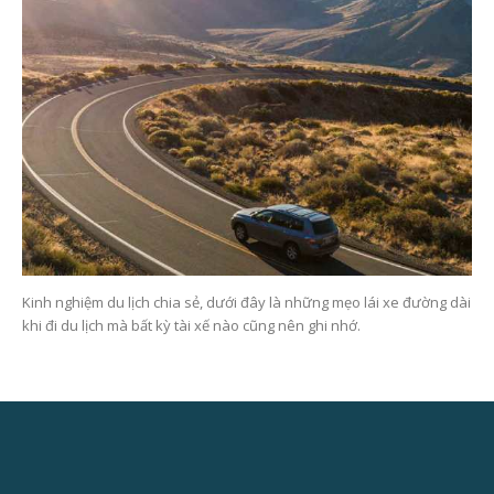
Kinh nghiệm du lịch chia sẻ, dưới đây là những mẹo lái xe đường dài
khi đi du lịch mà bất kỳ tài xế nào cũng nên ghi nhớ.