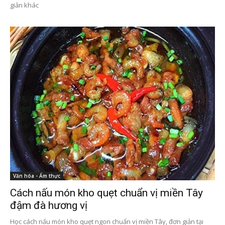
giản khác
Văn hóa - Ẩm thực
Cách nấu món kho quẹt chuẩn vị miền Tây
đậm đà hương vị
Học cách nấu món kho quẹt ngon chuẩn vị miền Tây, đơn giản tại