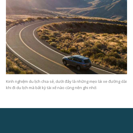
Kinh nghiệm du lịch chia sẻ, dưới đây là những mẹo lái xe đường dài
khi đi du lịch mà bất kỳ tài xế nào cũng nên ghi nhớ.