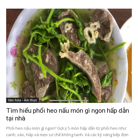
Văn hóa - Ẩm thực
Tìm hiểu phổi heo nấu món gì ngon hấp dẫn
tại nhà
Phổi heo nấu món gì ngon? Gợi ý 5 món hấp dẫn từ phổi heo như
canh, xào, hấp và mẹo sơ chế không tanh. Và các kỹ năng bếp đơn