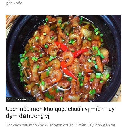
giản khác
Văn hóa - Ẩm thực
Cách nấu món kho quẹt chuẩn vị miền Tây
đậm đà hương vị
Học cách nấu món kho quẹt ngon chuẩn vị miền Tây, đơn giản tại