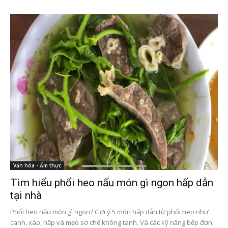
Văn hóa - Ẩm thực
Tìm hiểu phổi heo nấu món gì ngon hấp dẫn
tại nhà
Phổi heo nấu món gì ngon? Gợi ý 5 món hấp dẫn từ phổi heo như
canh, xào, hấp và mẹo sơ chế không tanh. Và các kỹ năng bếp đơn