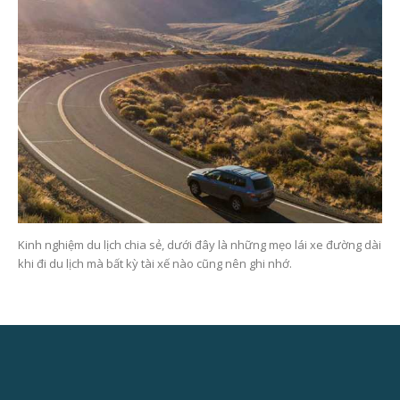
Kinh nghiệm du lịch chia sẻ, dưới đây là những mẹo lái xe đường dài
khi đi du lịch mà bất kỳ tài xế nào cũng nên ghi nhớ.