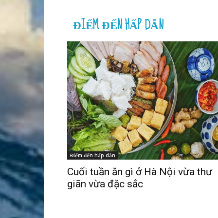
ĐIỂM ĐẾN HẤP DẪN
Điểm đến hấp dẫn
Cuối tuần ăn gì ở Hà Nội vừa thư
giãn vừa đặc sắc