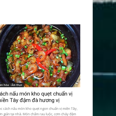
ăn hóa - Ẩm thực
ách nấu món kho quẹt chuẩn vị
iền Tây đậm đà hương vị
c cách nấu món kho quẹt ngon chuẩn vị miền Tây,
n giản tại nhà. Món chấm rau luộc, cơm cháy đậm