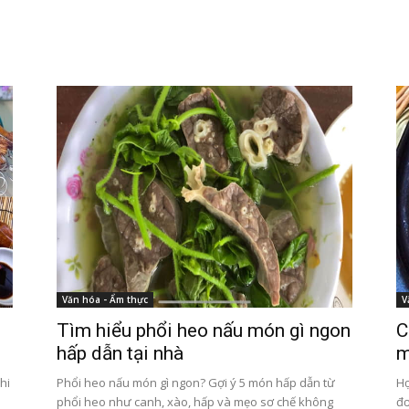
Văn hóa - Ẩm thực
V
Tìm hiểu phổi heo nấu món gì ngon
C
hấp dẫn tại nhà
m
hi
Phổi heo nấu món gì ngon? Gợi ý 5 món hấp dẫn từ
Họ
phổi heo như canh, xào, hấp và mẹo sơ chế không
đơ