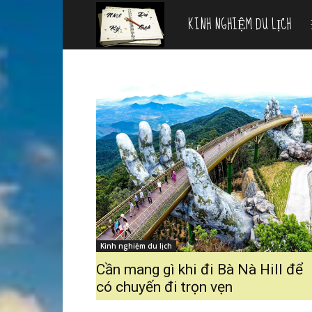
KINH NGHIỆM DU LỊCH
Nhật
ký
du
lịch
Kinh nghiệm du lịch
Cần mang gì khi đi Bà Nà Hill để
có chuyến đi trọn vẹn