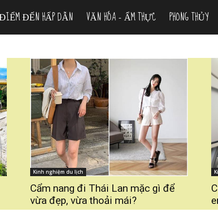
ĐIỂM ĐẾN HẤP DẪN
VĂN HÓA – ẨM THỰC
PHONG THỦY
Kinh nghiệm du lịch
K
Cẩm nang đi Thái Lan mặc gì để
C
vừa đẹp, vừa thoải mái?
e