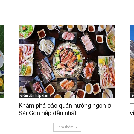
Điểm đến hấp dẫn
Đ
Khám phá các quán nướng ngon ở
T
Sài Gòn hấp dẫn nhất
v
Xem thêm