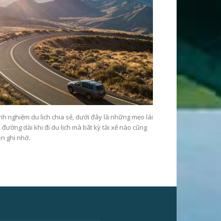
nh nghiệm du lịch chia sẻ, dưới đây là những mẹo lái
 đường dài khi đi du lịch mà bất kỳ tài xế nào cũng
n ghi nhớ.