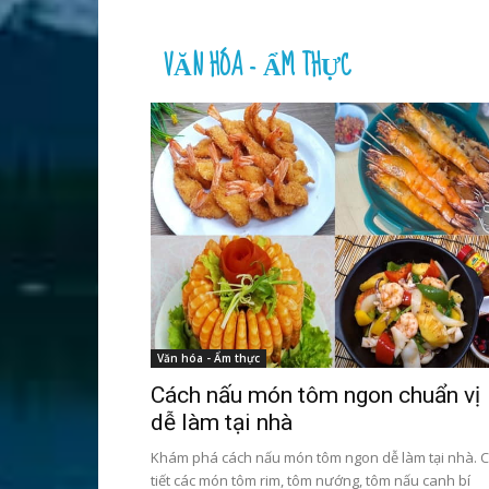
VĂN HÓA - ẨM THỰC
Văn hóa - Ẩm thực
Cách nấu món tôm ngon chuẩn vị
dễ làm tại nhà
Khám phá cách nấu món tôm ngon dễ làm tại nhà. C
tiết các món tôm rim, tôm nướng, tôm nấu canh bí