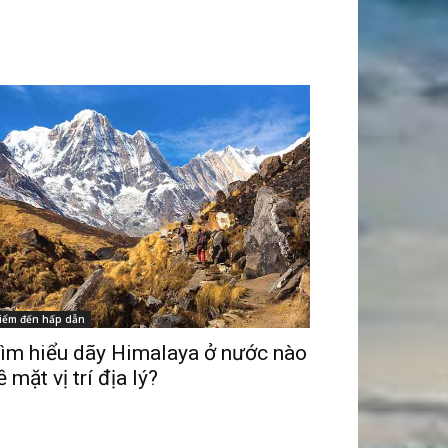
iểm đến hấp dẫn
ìm hiểu dãy Himalaya ở nước nào
ề mặt vị trí địa lý?