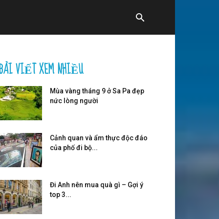
BÀI VIẾT XEM NHIỀU
Mùa vàng tháng 9 ở Sa Pa đẹp
nức lòng người
Cảnh quan và ẩm thực độc đáo
của phố đi bộ...
Đi Anh nên mua quà gì – Gợi ý
top 3...