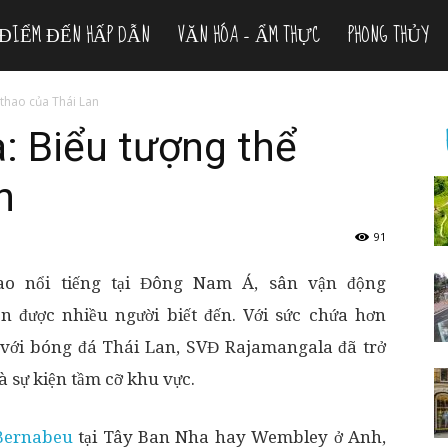
ĐIỂM ĐẾN HẤP DẪN
VĂN HÓA – ẨM THỰC
PHONG THỦY
thao của Thái Lan
: Biểu tượng thể
n
91
ao nổi tiếng tại Đông Nam Á, sân vận động
n được nhiều người biết đến. Với sức chứa hơn
n với bóng đá Thái Lan, SVĐ Rajamangala đã trở
à sự kiện tầm cỡ khu vực.
 Bernabeu
tại Tây Ban Nha hay Wembley ở Anh,