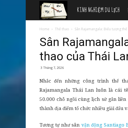
KINH NGHIỆM DU LỊCH
Nhật
ký
Home
Thể thao
Sân Rajamangala: Biểu tượng thể 
Sân Rajamangala
du
thao của Thái La
lịch
3 Tháng 7, 2026
Nhắc đến những công trình thể th
Rajamangala Thái Lan luôn là cái tê
50.000 chỗ ngồi cùng lịch sử gắn liề
thành địa điểm tổ chức nhiều giải đấu v
Tương tự như sân
vận động Santiago