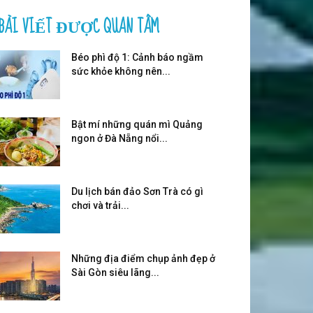
BÀI VIẾT ĐƯỢC QUAN TÂM
Béo phì độ 1: Cảnh báo ngầm
sức khỏe không nên...
Bật mí những quán mì Quảng
ngon ở Đà Nẵng nổi...
Du lịch bán đảo Sơn Trà có gì
chơi và trải...
Những địa điểm chụp ảnh đẹp ở
Sài Gòn siêu lãng...