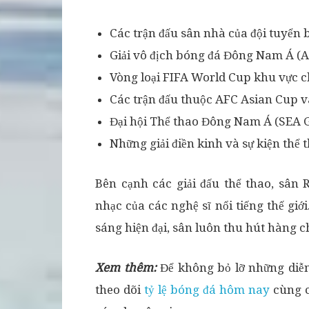
Các trận đấu sân nhà của đội tuyển 
Giải vô địch bóng đá Đông Nam Á (A
Vòng loại FIFA World Cup khu vực c
Các trận đấu thuộc AFC Asian Cup 
Đại hội Thể thao Đông Nam Á (SEA 
Những giải điền kinh và sự kiện thể 
Bên cạnh các giải đấu thể thao, sân 
nhạc của các nghệ sĩ nổi tiếng thế gi
sáng hiện đại, sân luôn thu hút hàng c
Xem thêm:
Để không bỏ lỡ những diễn
theo dõi
tỷ lệ bóng đá hôm nay
cùng c