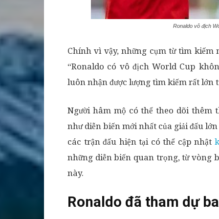
Ronaldo vô địch Wo
Chính vì vậy, những cụm từ tìm kiếm 
“Ronaldo có vô địch World Cup khô
luôn nhận được lượng tìm kiếm rất lớn 
Người hâm mộ có thể theo dõi thêm th
như diễn biến mới nhất của giải đấu lớ
các trận đấu hiện tại có thể cập nhật
k
những diễn biến quan trọng, từ vòng b
này.
Ronaldo đã tham dự ba