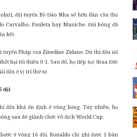
colari, đội tuyển Bồ Đào Nha sở hữu dàn cầu thủ
rdo Carvalho, Pauleta hay Maniche. Đội bóng đã
án kết.
ội tuyển Pháp của Zinedine Zidane. Dù thi đấu nỗ
ất bại tối thiểu 0-1. Sau đó, họ tiếp tục thua Đức
 đấu ở vị trí thứ tư.
 đội
i đấu khá ổn định ở vòng bảng. Tuy nhiên, họ
bóng sau đó giành chức vô địch World Cup.
 bước ở vòng 16 đội. Ronaldo chỉ ghi được 1 bàn