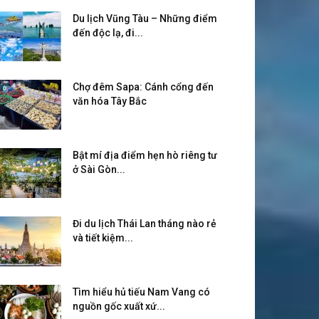
Du lịch Vũng Tàu – Những điểm
đến độc lạ, đi...
Chợ đêm Sapa: Cánh cổng đến
văn hóa Tây Bắc
Bật mí địa điểm hẹn hò riêng tư
ở Sài Gòn...
Đi du lịch Thái Lan tháng nào rẻ
và tiết kiệm...
Tìm hiểu hủ tiếu Nam Vang có
nguồn gốc xuất xứ...