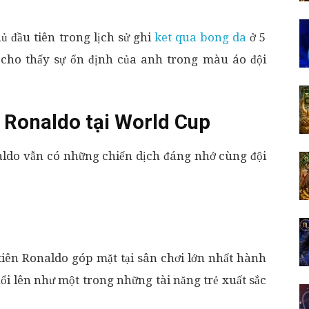
ủ đầu tiên trong lịch sử ghi
ket qua bong da
ở 5
c cho thấy sự ổn định của anh trong màu áo đội
a Ronaldo tại World Cup
ldo vẫn có những chiến dịch đáng nhớ cùng đội
tiên Ronaldo góp mặt tại sân chơi lớn nhất hành
nổi lên như một trong những tài năng trẻ xuất sắc