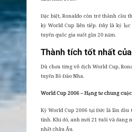
Đặc biệt, Ronaldo còn trở thành cầu th
kỳ World Cup liên tiếp. Đây là kỷ lụ
tuyển quốc gia suốt gần 20 năm.
Thành tích tốt nhất củ
Dù chưa từng vô địch World Cup, Rona
tuyển Bồ Đào Nha.
World Cup 2006 – Hạng tư chung cuộc
Kỳ World Cup 2006 tại Đức là lần đầu 
tinh. Khi đó, anh mới 21 tuổi và đang 
nhất châu Âu.