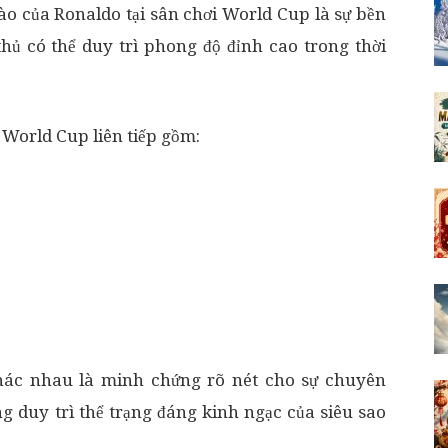
ào của Ronaldo tại sân chơi World Cup là sự bền
hủ có thể duy trì phong độ đỉnh cao trong thời
 World Cup liên tiếp gồm:
hác nhau là minh chứng rõ nét cho sự chuyên
ng duy trì thể trạng đáng kinh ngạc của siêu sao