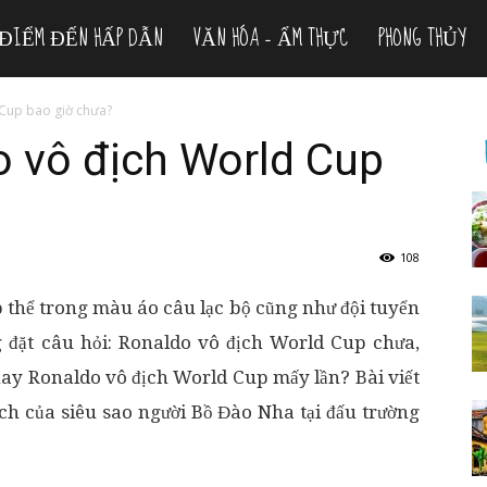
ĐIỂM ĐẾN HẤP DẪN
VĂN HÓA – ẨM THỰC
PHONG THỦY
 Cup bao giờ chưa?
o vô địch World Cup
108
p thể trong màu áo câu lạc bộ cũng như đội tuyển
 đặt câu hỏi: Ronaldo vô địch World Cup chưa,
y Ronaldo vô địch World Cup mấy lần? Bài viết
tích của siêu sao người Bồ Đào Nha tại đấu trường