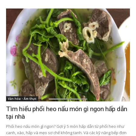
Văn hóa - Ẩm thực
Tìm hiểu phổi heo nấu món gì ngon hấp dẫn
tại nhà
Phổi heo nấu món gì ngon? Gợi ý 5 món hấp dẫn từ phổi heo như
canh, xào, hấp và mẹo sơ chế không tanh. Và các kỹ năng bếp đơn