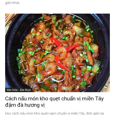
giản khác
Văn hóa - Ẩm thực
Cách nấu món kho quẹt chuẩn vị miền Tây
đậm đà hương vị
Học cách nấu món kho quẹt ngon chuẩn vị miền Tây, đơn giản tại