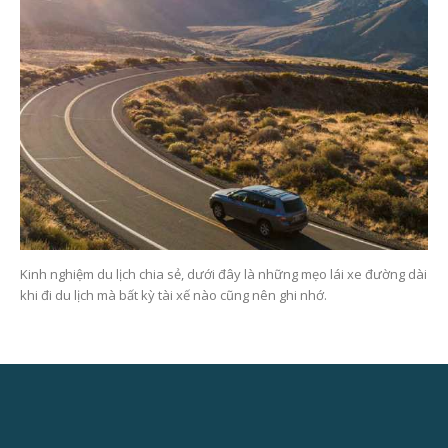
Kinh nghiệm du lịch chia sẻ, dưới đây là những mẹo lái xe đường dài
khi đi du lịch mà bất kỳ tài xế nào cũng nên ghi nhớ.