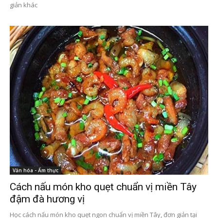
giản khác
Văn hóa - Ẩm thực
Cách nấu món kho quẹt chuẩn vị miền Tây
đậm đà hương vị
Học cách nấu món kho quẹt ngon chuẩn vị miền Tây, đơn giản tại