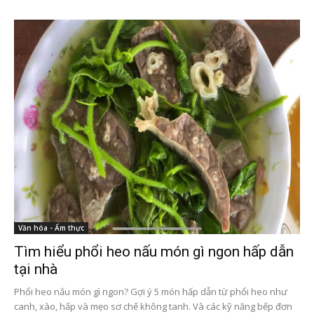
Văn hóa - Ẩm thực
Tìm hiểu phổi heo nấu món gì ngon hấp dẫn
tại nhà
Phổi heo nấu món gì ngon? Gợi ý 5 món hấp dẫn từ phổi heo như
canh, xào, hấp và mẹo sơ chế không tanh. Và các kỹ năng bếp đơn