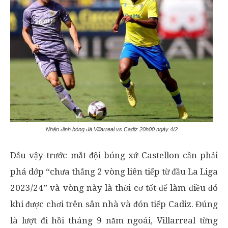
Nhận định bóng đá Villarreal vs Cadiz 20h00 ngày 4/2
Dẫu vậy trước mắt đội bóng xứ Castellon cần phải
phá dớp “chưa thắng 2 vòng liên tiếp từ đầu La Liga
2023/24” và vòng này là thời cơ tốt để làm điều đó
khi được chơi trên sân nhà và đón tiếp Cadiz. Đúng
là lượt đi hồi tháng 9 năm ngoái, Villarreal từng