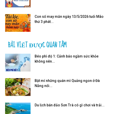
Con số may mắn ngày 13/5/2026 tuổi Mão
thứ 3 phát...
BÀI VIẾT ĐƯỢC QUAN TÂM
Béo phì độ 1: Cảnh báo ngầm sức khỏe
không nên...
Bật mí những quán mì Quảng ngon ở Đà
Nẵng nổi...
Du lịch bán đảo Sơn Trà có gì chơi và trải...