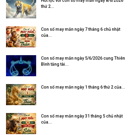
Hốt lộc với con số may mắn ngày 8/6/2026
thứ 2...
Con số may mắn ngày 7 tháng 6 chủ nhật
của...
Con số may mắn ngày 5/6/2026 cung Thiên
Bình tăng tài...
Con số may mắn ngày 1 tháng 6 thứ 2 của...
Con số may mắn ngày 31 tháng 5 chủ nhật
của...