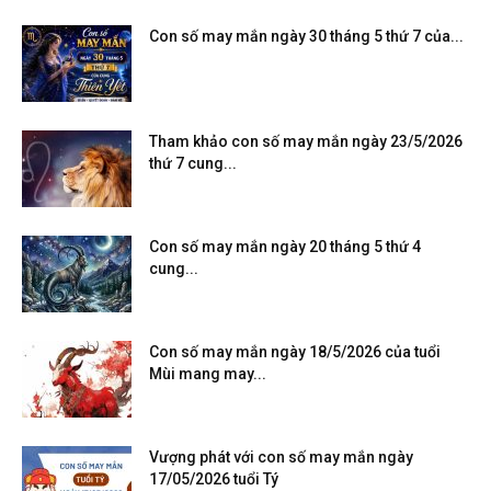
Con số may mắn ngày 30 tháng 5 thứ 7 của...
Tham khảo con số may mắn ngày 23/5/2026
thứ 7 cung...
Con số may mắn ngày 20 tháng 5 thứ 4
cung...
Con số may mắn ngày 18/5/2026 của tuổi
Mùi mang may...
Vượng phát với con số may mắn ngày
17/05/2026 tuổi Tý