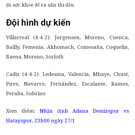
đủ sức khỏe để ra sân thi đấu.
Đội hình dự kiến
Villarreal (4-4-2): Jorgensen, Moreno, Cuenca,
Bailly, Femenia, Akhomach, Comesaña, Coquelin,
Baena, Moreno, Sorloth
Cadiz (4-4-2): Ledesma, Valencia, Mbaye, Chust,
Pires, Navarro, Fernández, Escalante, Ramos,
Peralta, Sobrino
Xem thêm:
Nhận định Adana Demirspor vs
Hatayspor, 23h00 ngày 27/1