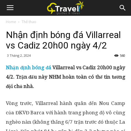
Home
Thể thao
Nhận định bóng đá Villarreal
vs Cadiz 20h00 ngày 4/2
3 Tháng 2, 2024
560
Nhận định bóng đá
Villarreal vs Cadiz 20h00 ngày
4/2. Trận đấu này NHM hoàn toàn có thể tin tưởng
đội chủ nhà.
Vòng trước, Villarreal hành quân đến Nou Camp
của ĐKVĐ Barca với hành trang phong độ vô cùng
nghèo nàn (không thắng 6/7 trận trước đó thuộc La