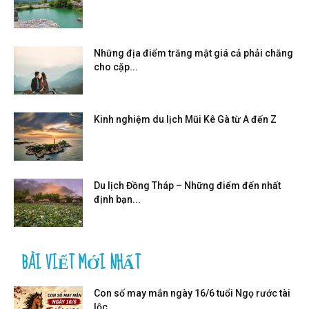
Những địa điểm trăng mật giá cả phải chăng
cho cặp...
Kinh nghiệm du lịch Mũi Kê Gà từ A đến Z
Du lịch Đồng Tháp – Những điểm đến nhất
định bạn...
BÀI VIẾT MỚI NHẤT
Con số may mắn ngày 16/6 tuổi Ngọ rước tài
lộc...