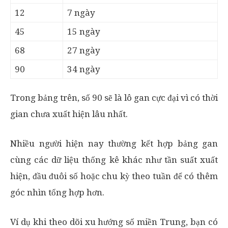
12
7 ngày
45
15 ngày
68
27 ngày
90
34 ngày
Trong bảng trên, số 90 sẽ là lô gan cực đại vì có thời
gian chưa xuất hiện lâu nhất.
Nhiều người hiện nay thường kết hợp bảng gan
cùng các dữ liệu thống kê khác như tần suất xuất
hiện, đầu đuôi số hoặc chu kỳ theo tuần để có thêm
góc nhìn tổng hợp hơn.
Ví dụ khi theo dõi xu hướng số miền Trung, bạn có