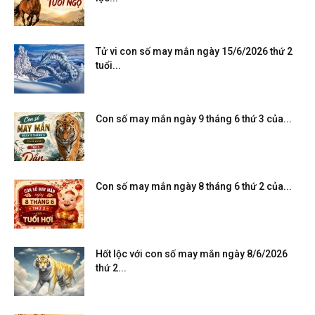
Tử vi con số may mắn ngày 15/6/2026 thứ 2
tuổi...
Con số may mắn ngày 9 tháng 6 thứ 3 của...
Con số may mắn ngày 8 tháng 6 thứ 2 của...
Hốt lộc với con số may mắn ngày 8/6/2026
thứ 2...