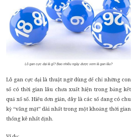
Lô gan cực đại là gì? Bao nhiêu ngày được xem là gan lâu?
Lô gan cực đại là thuật ngữ dùng để chỉ những con
số có thời gian lâu chưa xuất hiện trong bảng kết
quả xổ số. Hiểu đơn giản, đây là các số đang có chu
kỳ “vắng mặt” dài nhất trong một khoảng thời gian
thống kê nhất định.
Ví dụ: