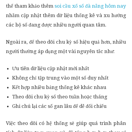
thể tham khảo thêm
soi cầu xổ số đà nẵng hôm nay
nhằm cập nhật thêm dữ liệu thống kê và xu hướng
các bộ số đang được nhiều người quan tâm.
Ngoài ra, để theo dõi chu kỳ số hiệu quả hơn, nhiều
người thường áp dụng một vài nguyên tắc như:
Ưu tiên dữ liệu cập nhật mới nhất
Không chỉ tập trung vào một số duy nhất
Kết hợp nhiều bảng thống kê khác nhau
Theo dõi chu kỳ số theo tuần hoặc tháng
Ghi chú lại các số gan lâu để dễ đối chiếu
Việc theo dõi có hệ thống sẽ giúp quá trình phân