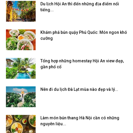
Du lịch Hội An thì đến những địa điểm nổi
tiếng...
Khám phá bún quậy Phú Quốc: Món ngon khó
cưỡng
Tổng hợp những homestay Hội An view đẹp,
gần phố cổ
Nên đi du lịch Đà Lạt mùa nào đẹp và lý...
Làm món bún thang Hà Nội cần có những
nguyên liệu...