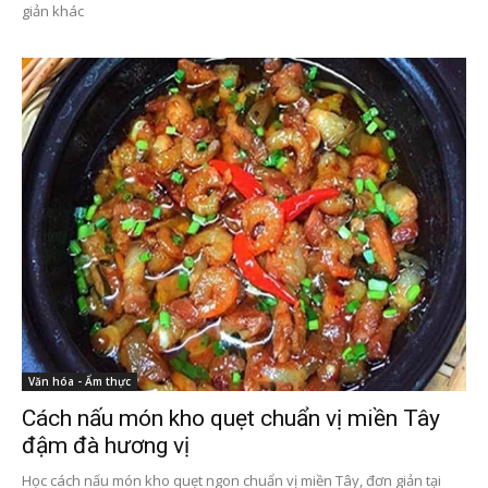
giản khác
Văn hóa - Ẩm thực
Cách nấu món kho quẹt chuẩn vị miền Tây
đậm đà hương vị
Học cách nấu món kho quẹt ngon chuẩn vị miền Tây, đơn giản tại