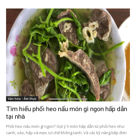
Văn hóa - Ẩm thực
Tìm hiểu phổi heo nấu món gì ngon hấp dẫn
tại nhà
Phổi heo nấu món gì ngon? Gợi ý 5 món hấp dẫn từ phổi heo như
canh, xào, hấp và mẹo sơ chế không tanh. Và các kỹ năng bếp đơn