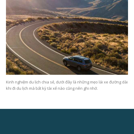
Kinh nghiệm du lịch chia sẻ, dưới đây là những mẹo lái xe đường dài
khi đi du lịch mà bất kỳ tài xế nào cũng nên ghi nhớ.