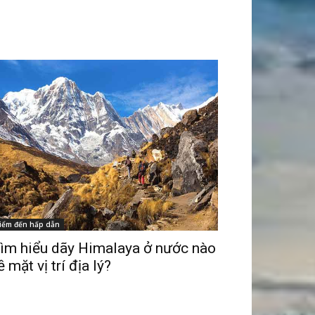
iểm đến hấp dẫn
ìm hiểu dãy Himalaya ở nước nào
ề mặt vị trí địa lý?