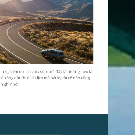
nh nghiệm du lịch chia sẻ, dưới đây là những mẹo lái
 đường dài khi đi du lịch mà bất kỳ tài xế nào cũng
n ghi nhớ.