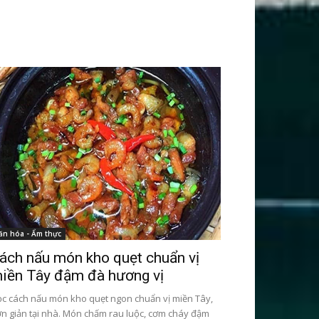
ăn hóa - Ẩm thực
ách nấu món kho quẹt chuẩn vị
iền Tây đậm đà hương vị
c cách nấu món kho quẹt ngon chuẩn vị miền Tây,
n giản tại nhà. Món chấm rau luộc, cơm cháy đậm