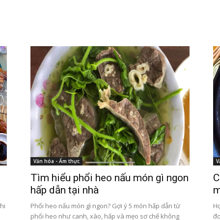
Văn hóa - Ẩm thực
V
Tìm hiểu phổi heo nấu món gì ngon
C
hấp dẫn tại nhà
m
hi
Phổi heo nấu món gì ngon? Gợi ý 5 món hấp dẫn từ
Họ
phổi heo như canh, xào, hấp và mẹo sơ chế không
đơ