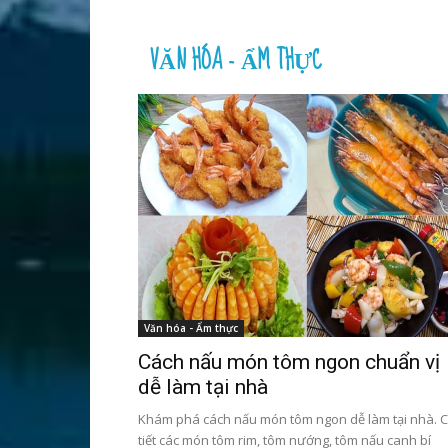
VĂN HÓA - ẨM THỰC
Văn hóa - Ẩm thực
Cách nấu món tôm ngon chuẩn vị
dễ làm tại nhà
Khám phá cách nấu món tôm ngon dễ làm tại nhà. C
tiết các món tôm rim, tôm nướng, tôm nấu canh bí