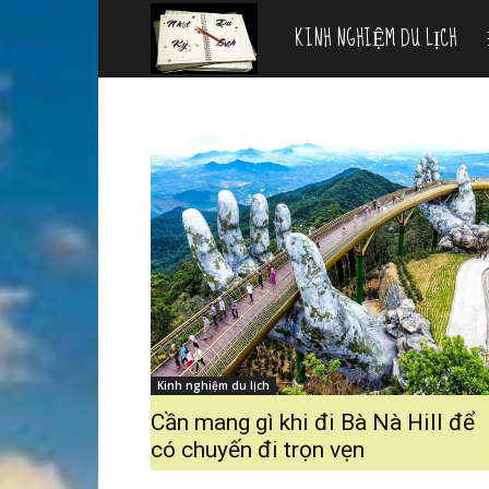
KINH NGHIỆM DU LỊCH
Nhật
ký
du
lịch
Kinh nghiệm du lịch
Cần mang gì khi đi Bà Nà Hill để
có chuyến đi trọn vẹn