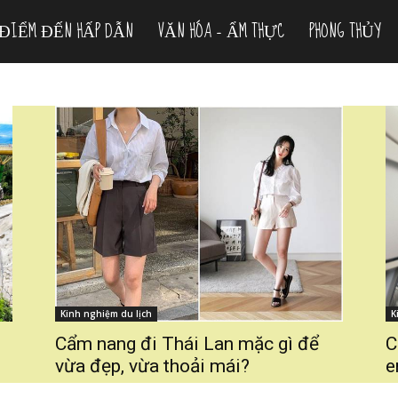
ĐIỂM ĐẾN HẤP DẪN
VĂN HÓA – ẨM THỰC
PHONG THỦY
Kinh nghiệm du lịch
K
Cẩm nang đi Thái Lan mặc gì để
C
vừa đẹp, vừa thoải mái?
e