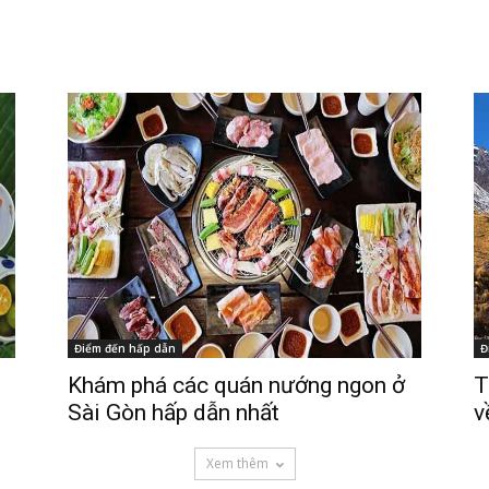
Điểm đến hấp dẫn
Đ
Khám phá các quán nướng ngon ở
T
Sài Gòn hấp dẫn nhất
v
Xem thêm