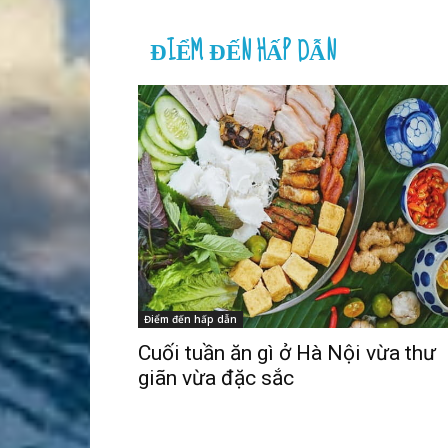
ĐIỂM ĐẾN HẤP DẪN
Điểm đến hấp dẫn
Cuối tuần ăn gì ở Hà Nội vừa thư
giãn vừa đặc sắc