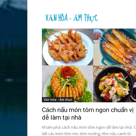
VĂN HÓA - ẨM THỰC
Văn hóa - Ẩm thực
Cách nấu món tôm ngon chuẩn vị
dễ làm tại nhà
Khám phá cách nấu món tôm ngon dễ làm tại nhà. C
tiết các món tôm rim, tôm nướng, tôm nấu canh bí