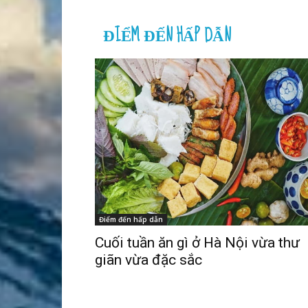
ĐIỂM ĐẾN HẤP DẪN
Điểm đến hấp dẫn
Cuối tuần ăn gì ở Hà Nội vừa thư
giãn vừa đặc sắc