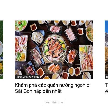
Điểm đến hấp dẫn
Đ
Khám phá các quán nướng ngon ở
T
Sài Gòn hấp dẫn nhất
v
Xem thêm