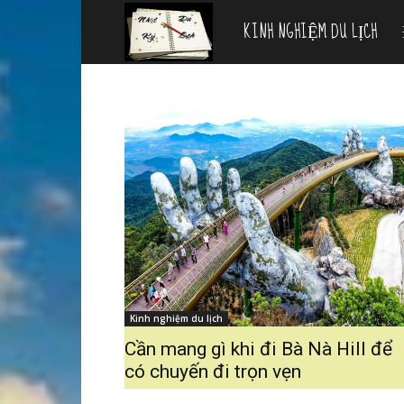
KINH NGHIỆM DU LỊCH
Nhật
ký
du
lịch
Kinh nghiệm du lịch
Cần mang gì khi đi Bà Nà Hill để
có chuyến đi trọn vẹn