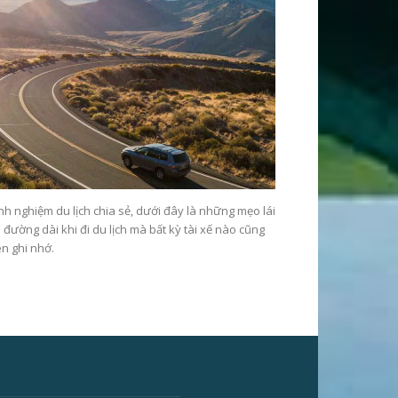
nh nghiệm du lịch chia sẻ, dưới đây là những mẹo lái
 đường dài khi đi du lịch mà bất kỳ tài xế nào cũng
n ghi nhớ.