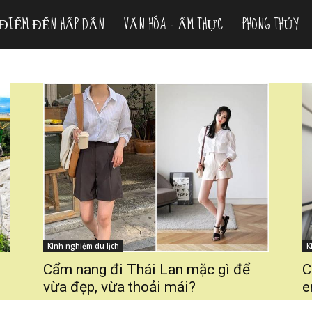
ĐIỂM ĐẾN HẤP DẪN
VĂN HÓA – ẨM THỰC
PHONG THỦY
Kinh nghiệm du lịch
K
Cẩm nang đi Thái Lan mặc gì để
C
vừa đẹp, vừa thoải mái?
e