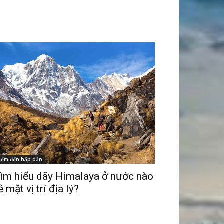
iểm đến hấp dẫn
ìm hiểu dãy Himalaya ở nước nào
ề mặt vị trí địa lý?