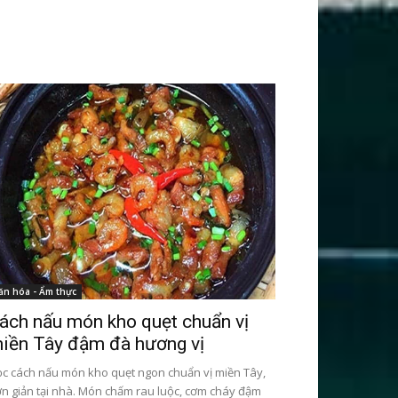
ăn hóa - Ẩm thực
ách nấu món kho quẹt chuẩn vị
iền Tây đậm đà hương vị
c cách nấu món kho quẹt ngon chuẩn vị miền Tây,
n giản tại nhà. Món chấm rau luộc, cơm cháy đậm