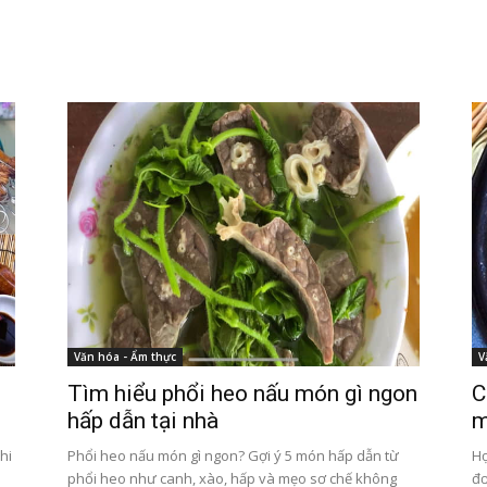
Văn hóa - Ẩm thực
V
Tìm hiểu phổi heo nấu món gì ngon
C
hấp dẫn tại nhà
m
hi
Phổi heo nấu món gì ngon? Gợi ý 5 món hấp dẫn từ
Họ
phổi heo như canh, xào, hấp và mẹo sơ chế không
đơ