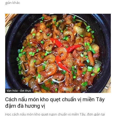
giản khác
Văn hóa - Ẩm thực
Cách nấu món kho quẹt chuẩn vị miền Tây
đậm đà hương vị
Học cách nấu món kho quẹt ngon chuẩn vị miền Tây, đơn giản tại