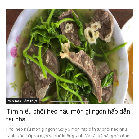
Văn hóa - Ẩm thực
Tìm hiểu phổi heo nấu món gì ngon hấp dẫn
tại nhà
Phổi heo nấu món gì ngon? Gợi ý 5 món hấp dẫn từ phổi heo như
canh, xào, hấp và mẹo sơ chế không tanh. Và các kỹ năng bếp đơn