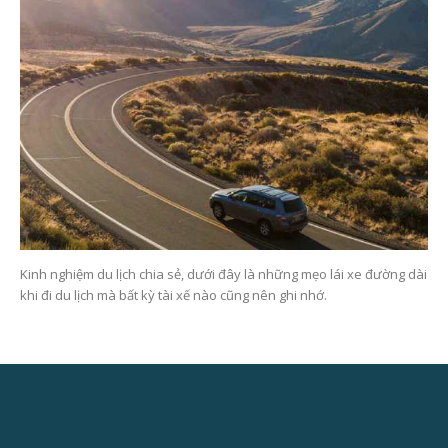
Kinh nghiệm du lịch chia sẻ, dưới đây là những mẹo lái xe đường dài
khi đi du lịch mà bất kỳ tài xế nào cũng nên ghi nhớ.