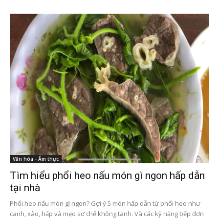
Văn hóa - Ẩm thực
Tìm hiểu phổi heo nấu món gì ngon hấp dẫn
tại nhà
Phổi heo nấu món gì ngon? Gợi ý 5 món hấp dẫn từ phổi heo như
canh, xào, hấp và mẹo sơ chế không tanh. Và các kỹ năng bếp đơn