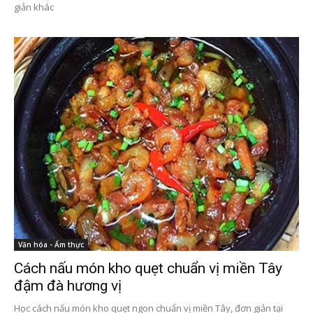
giản khác
Văn hóa - Ẩm thực
Cách nấu món kho quẹt chuẩn vị miền Tây
đậm đà hương vị
Học cách nấu món kho quẹt ngon chuẩn vị miền Tây, đơn giản tại