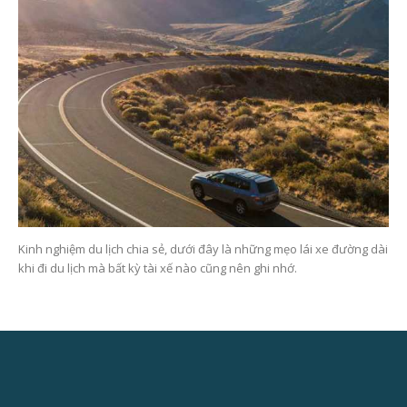
Kinh nghiệm du lịch chia sẻ, dưới đây là những mẹo lái xe đường dài
khi đi du lịch mà bất kỳ tài xế nào cũng nên ghi nhớ.