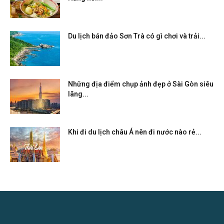
Du lịch bán đảo Sơn Trà có gì chơi và trải...
Những địa điểm chụp ảnh đẹp ở Sài Gòn siêu
lãng...
Khi đi du lịch châu Á nên đi nước nào rẻ...