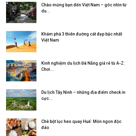
Chào mừng bạn đến Việt Nam – góc nhìn từ
du...
Khám phá 3 thiên đường cát đẹp bậc nhất
Việt Nam
Kinh nghiệm du lịch Đà Nẵng giá rẻ từ A-Z:
Chơi...
Du lịch Tây Ninh – những địa điểm check in
cực...
Chè bột lọc heo quay Huế: Món ngon độc
đáo