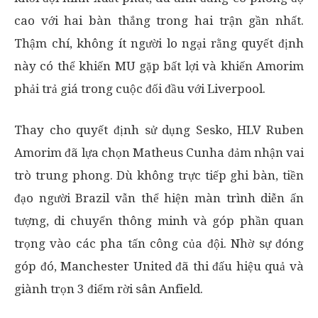
cao với hai bàn thắng trong hai trận gần nhất.
Thậm chí, không ít người lo ngại rằng quyết định
này có thể khiến MU gặp bất lợi và khiến Amorim
phải trả giá trong cuộc đối đầu với Liverpool.
Thay cho quyết định sử dụng Sesko, HLV Ruben
Amorim đã lựa chọn Matheus Cunha đảm nhận vai
trò trung phong. Dù không trực tiếp ghi bàn, tiền
đạo người Brazil vẫn thể hiện màn trình diễn ấn
tượng, di chuyển thông minh và góp phần quan
trọng vào các pha tấn công của đội. Nhờ sự đóng
góp đó, Manchester United đã thi đấu hiệu quả và
giành trọn 3 điểm rời sân Anfield.