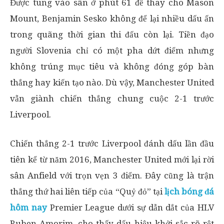
Được tung vào sân ở phút 61 để thay cho Mason
Mount, Benjamin Sesko không để lại nhiều dấu ấn
trong quãng thời gian thi đấu còn lại. Tiền đạo
người Slovenia chỉ có một pha dứt điểm nhưng
không trúng mục tiêu và không đóng góp bàn
thắng hay kiến tạo nào. Dù vậy, Manchester United
vẫn giành chiến thắng chung cuộc 2-1 trước
Liverpool.
Chiến thắng 2-1 trước Liverpool đánh dấu lần đầu
tiên kể từ năm 2016, Manchester United mới lại rời
sân Anfield với trọn vẹn 3 điểm. Đây cũng là trận
thắng thứ hai liên tiếp của “Quỷ đỏ” tại
lịch bóng đá
hôm nay
Premier League dưới sự dẫn dắt của HLV
Ruben Amorim, cho thấy dấu hiệu khởi sắc rõ rệt