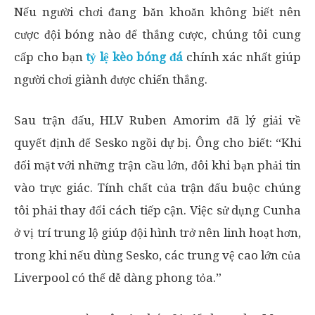
Nếu người chơi đang băn khoăn không biết nên
cược đội bóng nào để thắng cược, chúng tôi cung
cấp cho bạn
tỷ lệ kèo bóng đá
chính xác nhất giúp
người chơi giành được chiến thắng.
Sau trận đấu, HLV Ruben Amorim đã lý giải về
quyết định để Sesko ngồi dự bị. Ông cho biết: “Khi
đối mặt với những trận cầu lớn, đôi khi bạn phải tin
vào trực giác. Tính chất của trận đấu buộc chúng
tôi phải thay đổi cách tiếp cận. Việc sử dụng Cunha
ở vị trí trung lộ giúp đội hình trở nên linh hoạt hơn,
trong khi nếu dùng Sesko, các trung vệ cao lớn của
Liverpool có thể dễ dàng phong tỏa.”