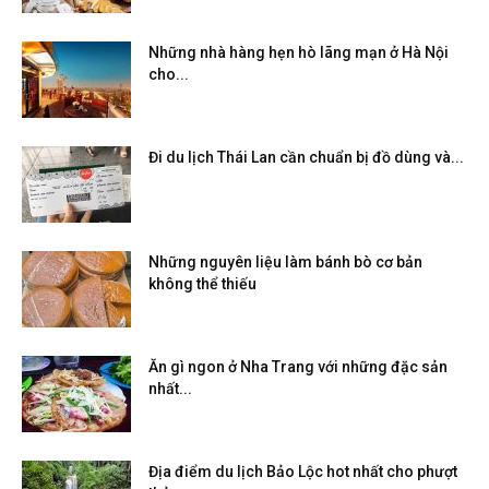
Những nhà hàng hẹn hò lãng mạn ở Hà Nội
cho...
Đi du lịch Thái Lan cần chuẩn bị đồ dùng và...
Những nguyên liệu làm bánh bò cơ bản
không thể thiếu
Ăn gì ngon ở Nha Trang với những đặc sản
nhất...
Địa điểm du lịch Bảo Lộc hot nhất cho phượt