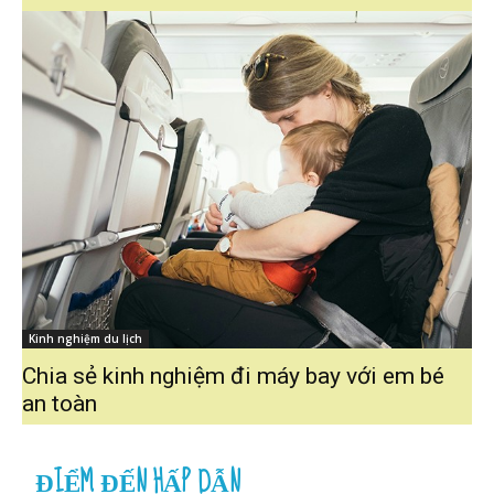
Kinh nghiệm du lịch
Chia sẻ kinh nghiệm đi máy bay với em bé
an toàn
ĐIỂM ĐẾN HẤP DẪN