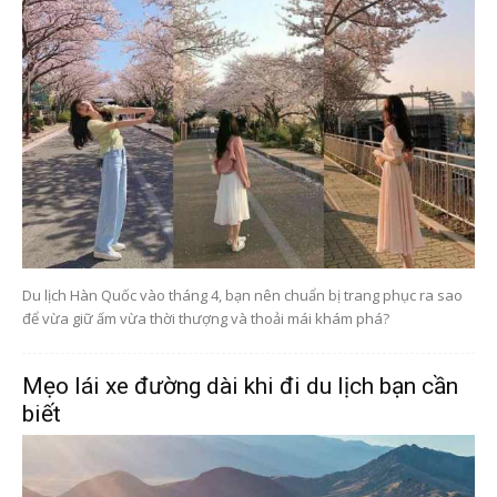
Du lịch Hàn Quốc vào tháng 4, bạn nên chuẩn bị trang phục ra sao
để vừa giữ ấm vừa thời thượng và thoải mái khám phá?
Mẹo lái xe đường dài khi đi du lịch bạn cần
biết