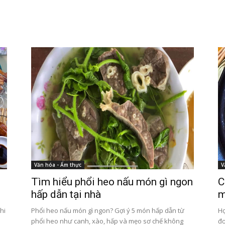
Văn hóa - Ẩm thực
V
Tìm hiểu phổi heo nấu món gì ngon
C
hấp dẫn tại nhà
m
hi
Phổi heo nấu món gì ngon? Gợi ý 5 món hấp dẫn từ
Họ
phổi heo như canh, xào, hấp và mẹo sơ chế không
đơ