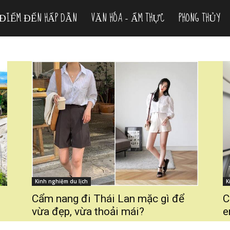
ĐIỂM ĐẾN HẤP DẪN
VĂN HÓA – ẨM THỰC
PHONG THỦY
Kinh nghiệm du lịch
K
Cẩm nang đi Thái Lan mặc gì để
C
vừa đẹp, vừa thoải mái?
e