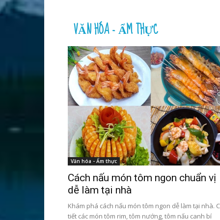
VĂN HÓA - ẨM THỰC
Văn hóa - Ẩm thực
Cách nấu món tôm ngon chuẩn vị
dễ làm tại nhà
Khám phá cách nấu món tôm ngon dễ làm tại nhà. C
tiết các món tôm rim, tôm nướng, tôm nấu canh bí