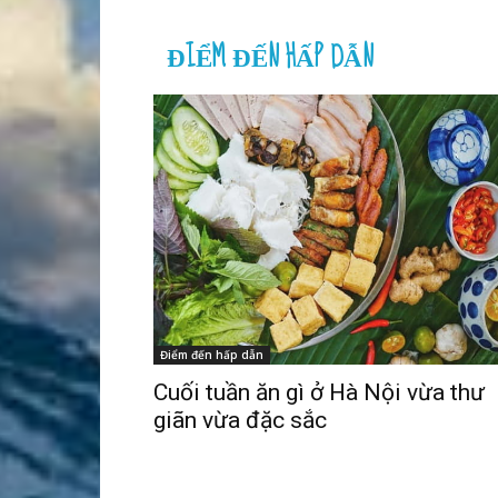
ĐIỂM ĐẾN HẤP DẪN
Điểm đến hấp dẫn
Cuối tuần ăn gì ở Hà Nội vừa thư
giãn vừa đặc sắc