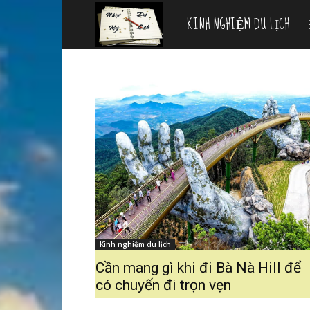
KINH NGHIỆM DU LỊCH
Nhật
ký
du
lịch
Kinh nghiệm du lịch
Cần mang gì khi đi Bà Nà Hill để
có chuyến đi trọn vẹn