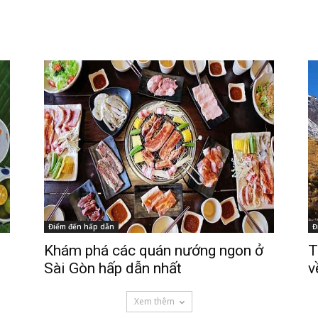
Điểm đến hấp dẫn
Đ
Khám phá các quán nướng ngon ở
T
Sài Gòn hấp dẫn nhất
v
Xem thêm