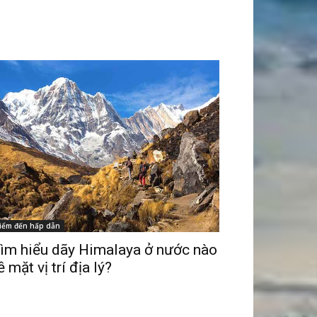
iểm đến hấp dẫn
ìm hiểu dãy Himalaya ở nước nào
ề mặt vị trí địa lý?