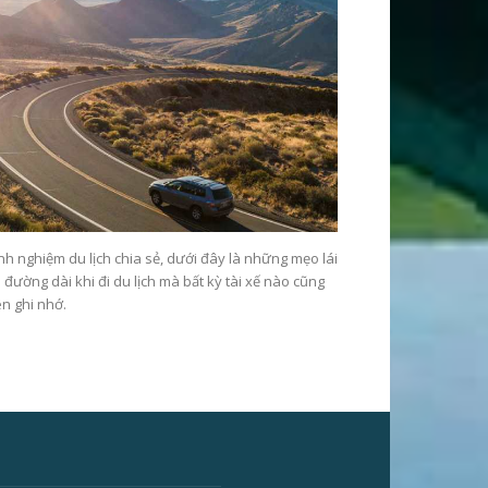
nh nghiệm du lịch chia sẻ, dưới đây là những mẹo lái
 đường dài khi đi du lịch mà bất kỳ tài xế nào cũng
n ghi nhớ.