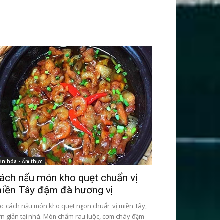
ăn hóa - Ẩm thực
ách nấu món kho quẹt chuẩn vị
iền Tây đậm đà hương vị
c cách nấu món kho quẹt ngon chuẩn vị miền Tây,
n giản tại nhà. Món chấm rau luộc, cơm cháy đậm