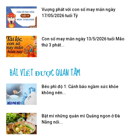
Vượng phát với con số may mắn ngày
17/05/2026 tuổi Tý
Con số may mắn ngày 13/5/2026 tuổi Mão
thứ 3 phát...
BÀI VIẾT ĐƯỢC QUAN TÂM
Béo phì độ 1: Cảnh báo ngầm sức khỏe
không nên...
Bật mí những quán mì Quảng ngon ở Đà
Nẵng nổi...