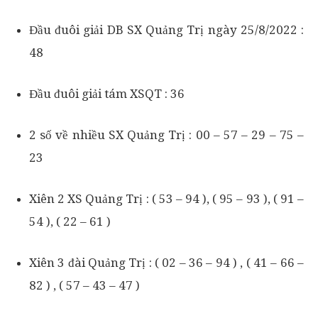
Đầu đuôi giải DB SX Quảng Trị ngày 25/8/2022 :
48
Đầu đuôi giải tám XSQT : 36
2 số về nhiều SX Quảng Trị : 00 – 57 – 29 – 75 –
23
Xiên 2 XS Quảng Trị : ( 53 – 94 ), ( 95 – 93 ), ( 91 –
54 ), ( 22 – 61 )
Xiên 3 đài Quảng Trị : ( 02 – 36 – 94 ) , ( 41 – 66 –
82 ) , ( 57 – 43 – 47 )