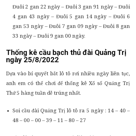
Đuôi 2 gan 22 ngày – Đuôi 3 gan 91 ngày – Đuôi
4 gan 43 ngày – Đuôi 5 gan 14 ngày – Đuôi 6
gan 53 ngày – Đuôi 7 gan 09 ngày – Đuôi 8 gan
33 ngày – Đuôi 9 gan 00 ngày.
Thống kê cầu bạch thủ đài Quảng Trị
ngày 25/8/2022
Dựa vào bí quyết bắt lô tô rơi nhiều ngày liên tục,
anh em có thể chơi để thống kê Xổ số Quảng Trị
Thứ 5 hàng tuần dễ trúng nhất.
Soi cầu đài Quảng Trị lô tô ra 5 ngày : 14 – 40 –
48 – 00 – 00 – 39 – 11 – 80 – 27