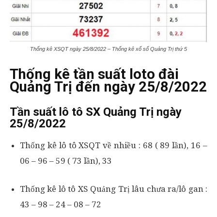
Thống kê XSQT ngày 25/8/2022 – Thống kê xổ số Quảng Trị thứ 5
Thống kê tần suất loto đài
Quảng Trị đến ngày 25/8/2022
Tần suất lô tô SX Quảng Trị ngày
25/8/2022
Thống kê lô tô XSQT về nhiều : 68 ( 89 lần), 16 –
06 – 96 – 59 ( 73 lần), 33
Thống kê lô tô XS Quảng Trị lâu chưa ra/lô gan :
43 – 98 – 24 – 08 – 72