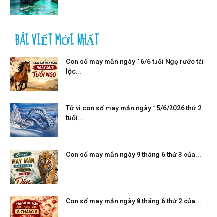
BÀI VIẾT MỚI NHẤT
Con số may mắn ngày 16/6 tuổi Ngọ rước tài
lộc...
Tử vi con số may mắn ngày 15/6/2026 thứ 2
tuổi...
Con số may mắn ngày 9 tháng 6 thứ 3 của...
Con số may mắn ngày 8 tháng 6 thứ 2 của...