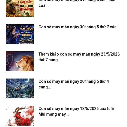
của...
Con số may mắn ngày 30 tháng 5 thứ 7 của...
Tham khảo con số may mắn ngày 23/5/2026
thứ 7 cung...
Con số may mắn ngày 20 tháng 5 thứ 4
cung...
Con số may mắn ngày 18/5/2026 của tuổi
Mùi mang may...