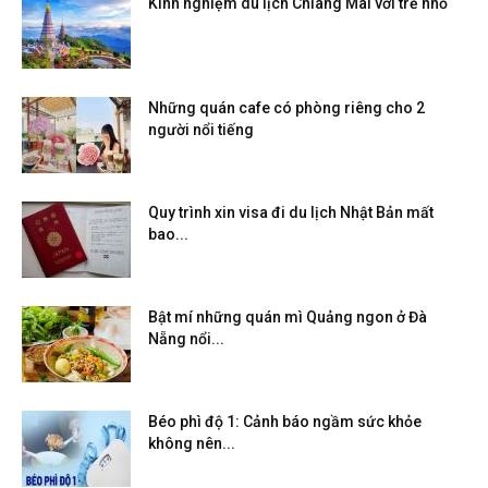
Kinh nghiệm du lịch Chiang Mai với trẻ nhỏ
Những quán cafe có phòng riêng cho 2
người nổi tiếng
Quy trình xin visa đi du lịch Nhật Bản mất
bao...
Bật mí những quán mì Quảng ngon ở Đà
Nẵng nổi...
Béo phì độ 1: Cảnh báo ngầm sức khỏe
không nên...