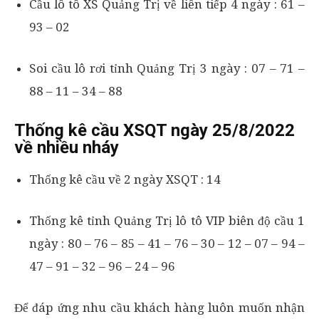
Cầu lô tô XS Quảng Trị về liên tiếp 4 ngày : 61 –
93 – 02
Soi cầu lô rơi tỉnh Quảng Trị 3 ngày : 07 – 71 –
88 – 11 – 34 – 88
Thống kê cầu XSQT ngày 25/8/2022
về nhiều nháy
Thống kê cầu về 2 ngày XSQT : 14
Thống kê tỉnh Quảng Trị lô tô VIP biên độ cầu 1
ngày : 80 – 76 – 85 – 41 – 76 – 30 – 12 – 07 – 94 –
47 – 91 – 32 – 96 – 24 – 96
Để đáp ứng nhu cầu khách hàng luôn muốn nhận