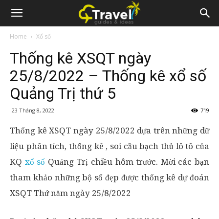
Home
Xổ số
Thống kê XSQT ngày
25/8/2022 – Thống kê xổ số
Quảng Trị thứ 5
23 Tháng 8, 2022
719
Thống kê XSQT ngày 25/8/2022 dựa trên những dữ
liệu phân tích, thống kê , soi cầu bạch thủ lô tô của
KQ
xổ số
Quảng Trị chiều hôm trước. Mời các bạn
tham khảo những bộ số đẹp được thống kê dự đoán
XSQT Thứ năm ngày 25/8/2022