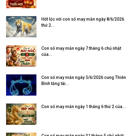
Hốt lộc với con số may mắn ngày 8/6/2026
thứ 2...
Con số may mắn ngày 7 tháng 6 chủ nhật
của...
Con số may mắn ngày 5/6/2026 cung Thiên
Bình tăng tài...
Con số may mắn ngày 1 tháng 6 thứ 2 của...
Con số may mắn ngày 31 tháng 5 chủ nhật