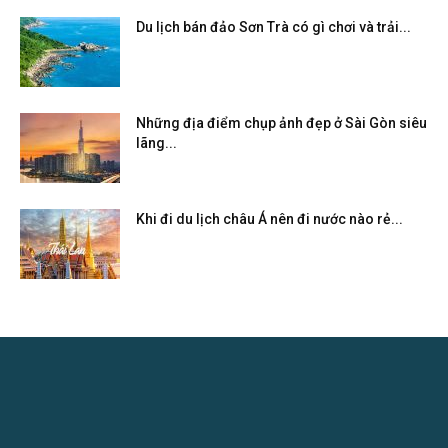
Du lịch bán đảo Sơn Trà có gì chơi và trải...
Những địa điểm chụp ảnh đẹp ở Sài Gòn siêu
lãng...
Khi đi du lịch châu Á nên đi nước nào rẻ...